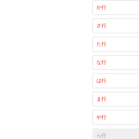
明石町
か行
勝どき
さ行
新川
た行
月島
な行
豊海町
日本橋
は行
日本橋兜
八丁堀
ま行
日本橋小伝
東日本
湊
や行
日本橋中
八重洲
ら行
日本橋浜