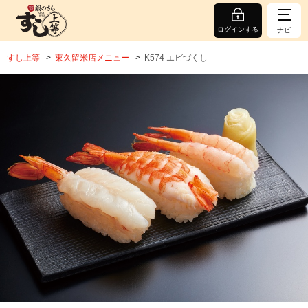
ログインする
ナビ
すし上等
東久留米店メニュー
K574 エビづくし