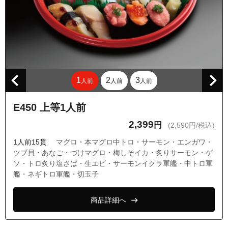
1
2
3
人前
人前
人前
E450 上等1人前
2,399
円
(2,590円/税込)
1人前15貫
マグロ・本マグロ中トロ・サーモン・エンガワ・
ツブ貝・あなご・づけマグロ・梅しそイカ・炙りサーモン・ゲ
ソ・トロ炙り塩さば・生エビ・サーモンイクラ軍艦・中トロ軍
艦・ネギトロ軍艦・切玉子
商品詳細へ