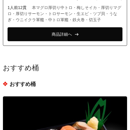
1人前12貫
本マグロ厚切り中トロ・梅しそイカ・厚切りマグ
ロ・厚切りサーモン・トロサーモン・生エビ・ツブ貝・うな
ぎ・ウニイクラ軍艦・中トロ軍艦・鉄火巻・切玉子
商品詳細へ
おすすめ桶
おすすめ桶