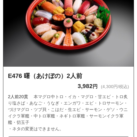
E476 曙（あけぼの）2人前
3,982
円
(4,300円/税込)
2人前20貫
本マグロ中トロ・イカ・マグロ・甘エビ・トロ炙
り塩さば・あなご・うなぎ・エンガワ・エビ・トロサーモン・
づけマグロ・ツブ貝・こはだ・生エビ・サーモン・ゲソ・ウニ
イクラ軍艦・中トロ軍艦・ネギトロ軍艦・サーモンイクラ軍
艦・切玉子
・ネタの変更はできません。