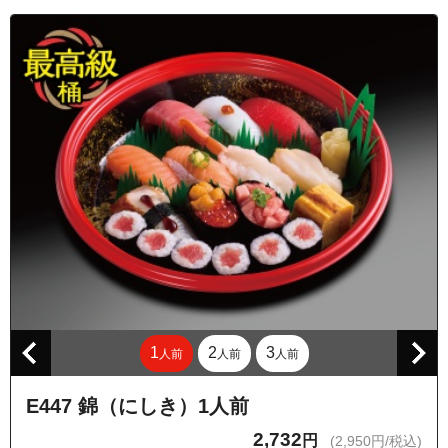
1
2
3
人前
人前
人前
E447 錦（にしき）1人前
2,732
円
(2,950円/税込)