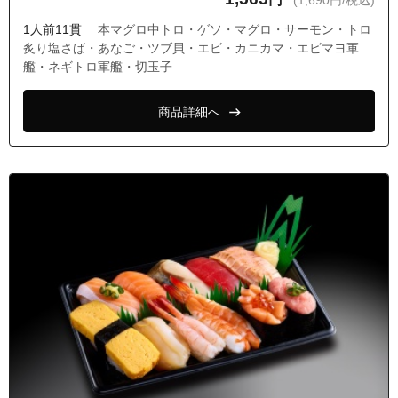
(1,690円/税込)
東京都東久留米市神宝町１丁目
1人前11貫
本マグロ中トロ・ゲソ・マグロ・サーモン・トロ
東京都東久留米市神宝町２丁目
炙り塩さば・あなご・ツブ貝・エビ・カニカマ・エビマヨ軍
艦・ネギトロ軍艦・切玉子
東京都東久留米市浅間町１丁目
東京都東久留米市浅間町２丁目
商品詳細へ
東京都東久留米市浅間町３丁目
東京都東久留米市大門町１丁目
東京都東久留米市大門町２丁目
東京都東久留米市滝山１丁目
東京都東久留米市滝山２丁目
東京都東久留米市滝山３丁目
東京都東久留米市滝山４丁目
東京都東久留米市滝山５丁目
東京都東久留米市滝山６丁目
東京都東久留米市滝山７丁目