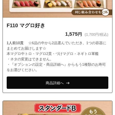
F110 マグロ好き
1,575
円
(1,700円/税込)
1人前10貫
☆6品の中から2品選んでいただき、1つの容器に
まとめてお届けします☆
本マグロ中トロ・マグロ2貫・づけマグロ・ネギトロ軍艦
・ネタの変更はできません。
・『オプションの設定・商品詳細へ』からもう1種類のお寿司
をお選びください。
商品詳細へ