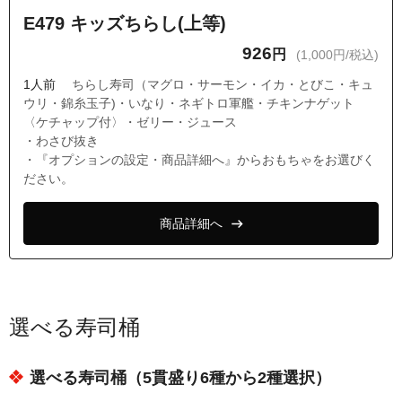
E479 キッズちらし(上等)
926
円
(1,000円/税込)
1人前
ちらし寿司（マグロ・サーモン・イカ・とびこ・キュ
ウリ・錦糸玉子)・いなり・ネギトロ軍艦・チキンナゲット
〈ケチャップ付〉・ゼリー・ジュース
・わさび抜き
・『オプションの設定・商品詳細へ』からおもちゃをお選びく
ださい。
商品詳細へ
選べる寿司桶
選べる寿司桶（5貫盛り6種から2種選択）