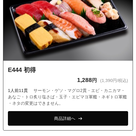
E444 初得
1,288
円
(1,390円/税込)
1人前11貫
サーモン・ゲソ・マグロ2貫・エビ・カニカマ・
あなご・トロ炙り塩さば・玉子・エビマヨ軍艦・ネギトロ軍艦
・ネタの変更はできません。
商品詳細へ