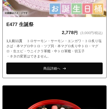
E477 生誕祭
2,778
円
(3,000円/税込)
1人前11貫
トロサーモン・サーモン・エンガワ・トロ炙り塩
さば・本マグロ中トロ・ツブ貝・本マグロ炙り中トロ・マグ
ロ・生エビ・ウニイクラ軍艦・中トロ軍艦・切玉子
・ネタの変更はできません。
商品詳細へ