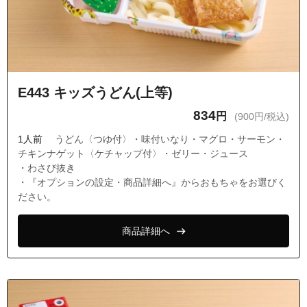
E443 キッズうどん(上等)
834
円
(900円/税込)
1人前
うどん〈つゆ付〉・味付いなり・マグロ・サーモン・
チキンナゲット〈ケチャップ付〉・ゼリー・ジュース
・わさび抜き
・『オプションの設定・商品詳細へ』からおもちゃをお選びく
ださい。
商品詳細へ