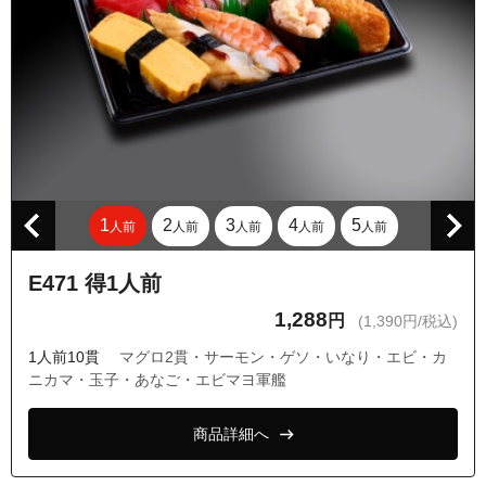
東京都西東京市ひばりが丘１丁目
東京都西東京市ひばりが丘北３丁目
東京都西東京市ひばりが丘北４丁目
東京都東久留米市上の原１丁目
東京都東久留米市上の原２丁目
東京都東久留米市学園町１丁目
1
2
3
4
5
人前
人前
人前
人前
人前
東京都東久留米市学園町２丁目
東京都東久留米市金山町１丁目
E471 得1人前
東京都東久留米市金山町２丁目
1,288
円
(1,390円/税込)
東京都東久留米市小山１丁目
1人前10貫
マグロ2貫・サーモン・ゲソ・いなり・エビ・カ
東京都東久留米市小山２丁目
ニカマ・玉子・あなご・エビマヨ軍艦
東京都東久留米市小山３丁目
商品詳細へ
東京都東久留米市小山４丁目
東京都東久留米市小山５丁目