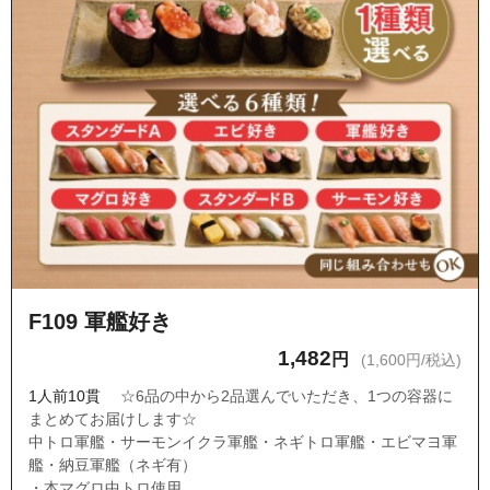
F109 軍艦好き
1,482
円
(1,600円/税込)
1人前10貫
☆6品の中から2品選んでいただき、1つの容器に
まとめてお届けします☆
中トロ軍艦・サーモンイクラ軍艦・ネギトロ軍艦・エビマヨ軍
艦・納豆軍艦（ネギ有）
・本マグロ中トロ使用。