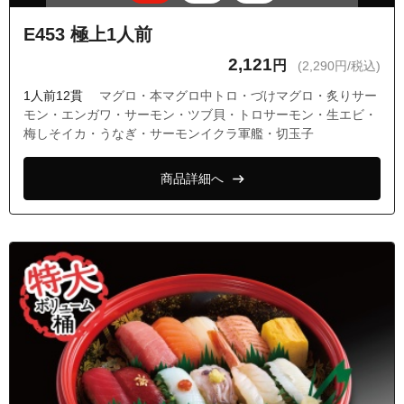
東京都小平市大沼町５丁目
E453 極上1人前
東京都清瀬市中里１丁目
2,121
円
(2,290円/税込)
東京都清瀬市中里２丁目
1人前12貫
マグロ・本マグロ中トロ・づけマグロ・炙りサー
東京都清瀬市野塩１丁目
モン・エンガワ・サーモン・ツブ貝・トロサーモン・生エビ・
梅しそイカ・うなぎ・サーモンイクラ軍艦・切玉子
東京都清瀬市野塩２丁目
東京都清瀬市野塩３丁目
商品詳細へ
東京都清瀬市野塩４丁目
東京都清瀬市野塩５丁目
東京都清瀬市元町２丁目