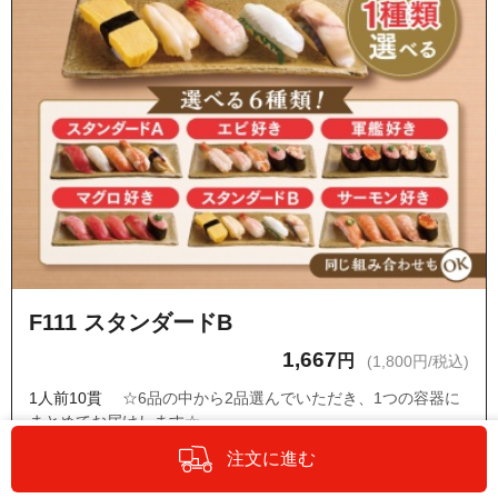
F111 スタンダードB
1,667
円
(1,800円/税込)
1人前10貫
☆6品の中から2品選んでいただき、1つの容器に
まとめてお届けします☆
玉子・ツブ貝・甘エビ・エンガワ・トロ炙り塩さば
注文に進む
・ネタの変更はできません。
・『オプションの設定・商品詳細へ』からもう1種類のお寿司