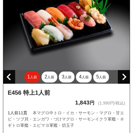
東京都東久留米市氷川台２丁目
東京都東久留米市ひばりが丘団地
東京都東久留米市本町１丁目
東京都東久留米市本町２丁目
東京都東久留米市本町３丁目
東京都東久留米市本町４丁目
東京都東久留米市前沢１丁目
東京都東久留米市前沢２丁目
1
2
3
4
5
人前
人前
人前
人前
人前
東京都東久留米市前沢３丁目
東京都東久留米市前沢４丁目
E456 特上1人前
東京都東久留米市前沢５丁目
1,843
円
(1,990円/税込)
東京都東久留米市南沢１丁目
1人前11貫
本マグロ中トロ・イカ・サーモン・マグロ・甘エ
ビ・ツブ貝・エンガワ・づけマグロ・サーモンイクラ軍艦・ネ
東京都東久留米市南沢２丁目
ギトロ軍艦・エビマヨ軍艦・切玉子
東京都東久留米市南沢３丁目