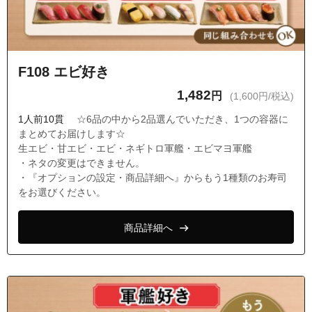
F108 エビ好き
1,482
円
(1,600円/税込)
1人前10貫
☆6品の中から2品選んでいただき、1つの容器に
まとめてお届けします☆
生エビ・甘エビ・エビ・ネギトロ軍艦・エビマヨ軍艦
・ネタの変更はできません。
・『オプションの設定・商品詳細へ』からもう1種類のお寿司
をお選びください。
商品詳細へ