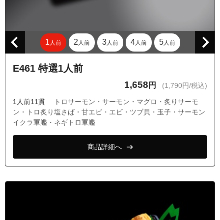
東京都東久留米市中央町１丁目
東京都東久留米市中央町２丁目
東京都東久留米市中央町３丁目
1
2
3
4
5
人前
人前
人前
人前
人前
東京都東久留米市中央町４丁目
E461 特選1人前
東京都東久留米市中央町５丁目
1,658
円
(1,790円/税込)
東京都東久留米市中央町６丁目
1人前11貫
トロサーモン・サーモン・マグロ・炙りサーモ
東京都東久留米市野火止１丁目
ン・トロ炙り塩さば・甘エビ・エビ・ツブ貝・玉子・サーモン
東京都東久留米市野火止２丁目
イクラ軍艦・ネギトロ軍艦
東京都東久留米市野火止３丁目
商品詳細へ
東京都東久留米市八幡町１丁目
東京都東久留米市八幡町２丁目
東京都東久留米市八幡町３丁目
東京都東久留米市東本町
東京都東久留米市氷川台１丁目