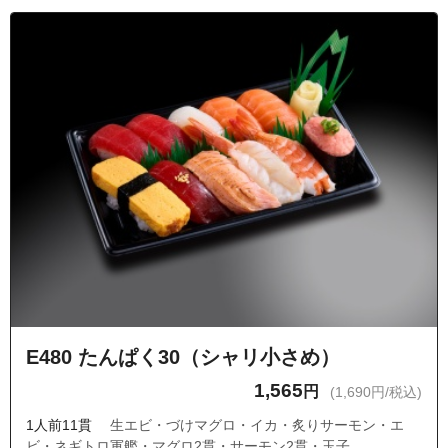
E480 たんぱく30（シャリ小さめ）
1,565
円
(1,690円/税込)
1人前11貫
生エビ・づけマグロ・イカ・炙りサーモン・エ
ビ・ネギトロ軍艦・マグロ2貫・サーモン2貫・玉子