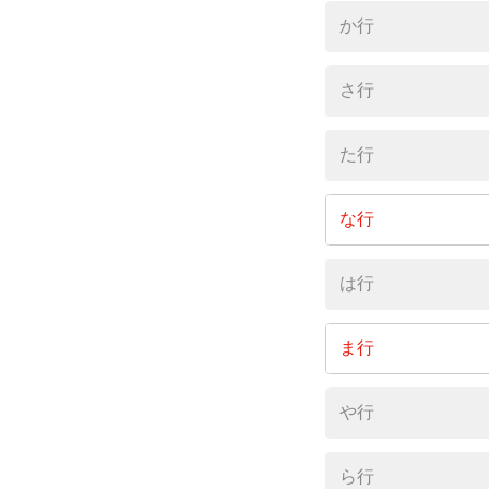
大字岩井
か行
さ行
た行
な行
大字七
は行
ま行
大字見
や行
ら行