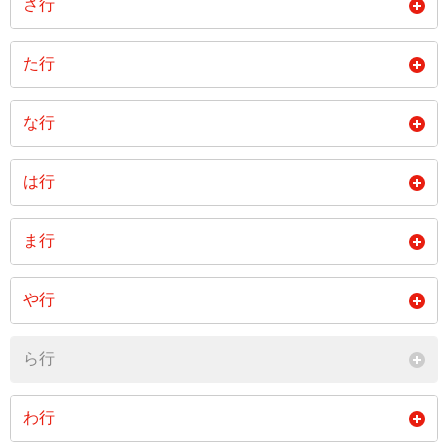
さ行
閉じる
北町
木戸平
木和田
坂の上
下浜
篠別府
た行
黒萩
心見
下瓜生
新今別府
新田
佃
都農組
寺迫
な行
閉じる
征矢原
閉じる
中瓜生
中町
長野
は行
閉じる
名貫
西の郡
平山
福原尾
藤見
ま行
閉じる
閉じる
牧内
松原
丸溝
や行
三日月原
南新町
明田
湯の本
ら行
閉じる
閉じる
わ行