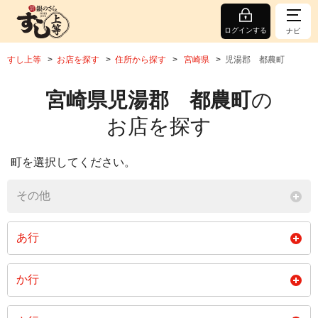
ログインする
ナビ
すし上等
お店を探す
住所から探す
宮崎県
児湯郡 都農町
宮崎県児湯郡 都農町
の
お店を探す
町を選択してください。
その他
あ行
朝草
岩山
内野々
か行
駅通
駅前
大字川北
上瓜生
北新町