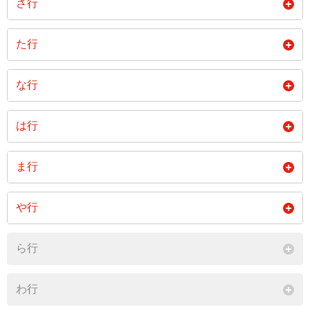
さ行
閉じる
栗林免
神田免
小浦免
志方免
須崎免
た行
木場免
閉じる
角山免
な行
閉じる
閉じる
中川原免
野寄免
は行
閉じる
羽須和免
平野免
古川免
ま行
本田原免
松瀬免
迎木場免
や行
閉じる
閉じる
八口免
ら行
閉じる
わ行