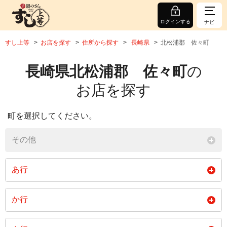
ログインする
ナビ
すし上等
お店を探す
住所から探す
長崎県
北松浦郡 佐々町
長崎県北松浦郡 佐々町
の
お店を探す
町を選択してください。
その他
あ行
石木場免
市瀬免
市場免
か行
江里免
大茂免
沖田免
皆瀬免
鴨川免
口石免