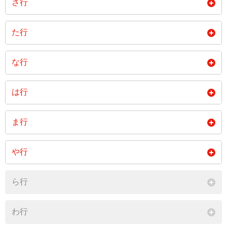
さ行
閉じる
皿山郷
志折郷
宿郷
た行
閉じる
岳辺田郷
田ノ頭郷
な行
閉じる
中尾郷
中山郷
永尾郷
は行
長野郷
野々川郷
稗木場郷
ま行
閉じる
閉じる
三股郷
村木郷
や行
閉じる
湯無田郷
ら行
閉じる
わ行