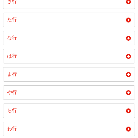
さ行
飽の浦町
曙町
旭町
風頭町
樫山町
鍛冶屋町
幸町
竿浦町
界
た行
畝刈町
畦別当町
畦町
春日町
片淵
勝山町
栄町
坂本
桜木町
多以良町
高丘
高尾町
な行
愛宕
網場町
油木町
金堀町
金屋町
鹿尾町
さくらの里
桜馬場
桜町
高島町
高城台
高浜町
中川
中小島
中里町
油屋町
家野町
伊王島町
は行
樺島町
上浦町
上大野町
三京町
三景台町
三和町
高平町
宝町
田上
中新町
中園町
中町
飯香浦町
以下宿町
池島町
橋口町
八郎岳町
八景町
上黒崎町
上小島
上銭座町
ま行
椎の木町
塩浜町
潮見町
竹の久保町
立岩町
立山
長浦町
永田町
浪の平町
石神町
泉
泉町
花丘町
花園町
浜口町
上戸石町
上戸町
上西山町
牧島町
牧野町
松が枝町
式見町
下町
清水町
や行
田手原町
田中町
玉園町
滑石
鳴滝
鳴見台
出雲
伊勢町
磯道町
浜平
浜町
早坂町
神ノ島町
蚊焼町
川上町
松崎町
松原町
松山町
下大野町
下黒崎町
下西山町
八百屋町
矢上町
八千代町
為石町
大黒町
ダイヤランド
ら行
鳴見町
南越町
賑町
稲佐町
稲田町
今博多町
葉山
春木町
晴海台町
川口町
川内町
川平町
丸尾町
丸山町
万才町
宿町
昭和
白鳥町
八つ尾町
梁川町
柳谷町
筑後町
千々町
千歳町
炉粕町
西海町
錦
西北町
わ行
伊良林
入船町
岩川町
光町
東小島町
東琴平
川原町
館内町
北浦町
三重田町
三重町
三川町
白木町
城山台
城山町
柳田町
矢の平
八幡町