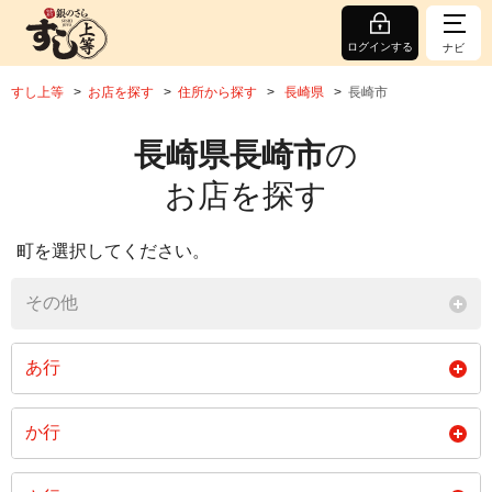
ログインする
ナビ
すし上等
お店を探す
住所から探す
長崎県
長崎市
長崎県長崎市
の
お店を探す
町を選択してください。
その他
あ行
相生町
相川町
青山町
か行
赤首町
赤迫
秋月町
かき道
柿泊町
籠町