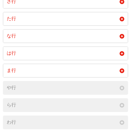
さ行
閉じる
下大町
下潟
神山
た行
閉じる
高砂町
道金町
な行
閉じる
中島
は行
閉じる
大字福母
ま行
閉じる
宮浦町
や行
閉じる
ら行
わ行