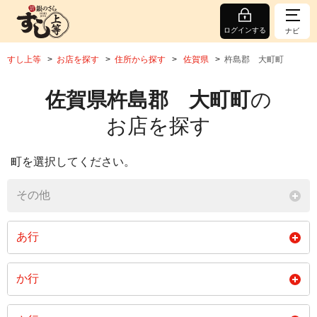
ログインする
ナビ
すし上等
お店を探す
住所から探す
佐賀県
杵島郡 大町町
佐賀県杵島郡 大町町
の
お店を探す
町を選択してください。
その他
あ行
旭町
大字大町
大谷口
か行
閉じる
小通り