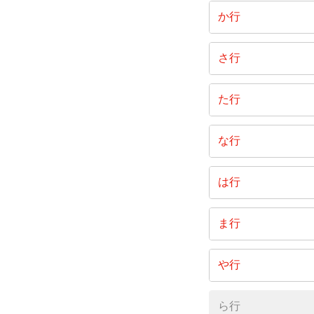
阿方
か行
朝倉下
風早町
さ行
五十嵐
河南町
栄町
た行
石橋町
上浦町井
しまなみ
大正町
な行
内堀
上徳
末広町
高橋ふれあ
中寺
馬島
は行
神宮
関前岡
立花町
中堀
延喜
拝志
菊間町河
ま行
杣田
玉川町葛
波方町
大西町九
伯方町叶
菊間町
孫兵衛
や行
玉川町高
波方町波
大西町別
波止浜
菊間町長
松本町
矢田
玉川町摺
ら行
波方町馬