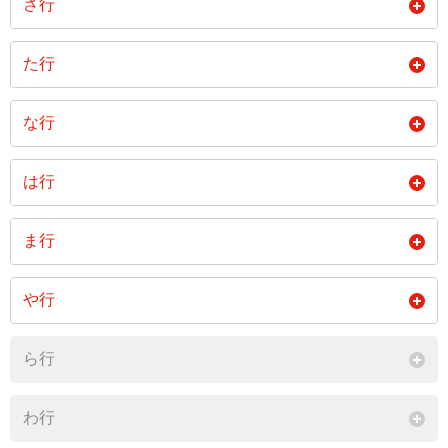
さ行
小野
木津和
草木
桑木
坂瀬川
笹尾
階見
た行
閉じる
小畠
下豊松
新免
李
高蓋
高光
田頭
な行
閉じる
閉じる
近田
父木野
常光
中平
永野
は行
時安
閉じる
花済
福永
古川
ま行
閉じる
閉じる
牧
光末
光信
や行
閉じる
安田
油木
ら行
閉じる
わ行