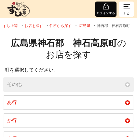
ログインする
ナビ
すし上等
お店を探す
住所から探す
広島県
神石郡 神石高原町
広島県神石郡 神石高原町
の
お店を探す
町を選択してください。
その他
あ行
相渡
阿下
有木
か行
井関
上野
大矢
上
上豊松
亀石