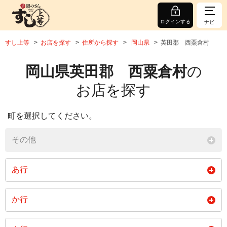
ログインする
ナビ
すし上等
お店を探す
住所から探す
岡山県
英田郡 西粟倉村
岡山県英田郡 西粟倉村
の
お店を探す
町を選択してください。
その他
あ行
大字筏津
大字大茅
か行
閉じる
大字影石