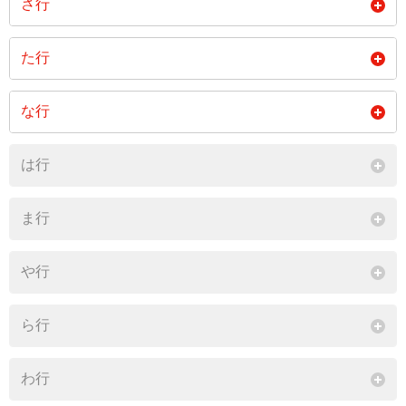
さ行
閉じる
大字坂根
た行
閉じる
大字知社
な行
閉じる
大字長尾
は行
閉じる
ま行
や行
ら行
わ行