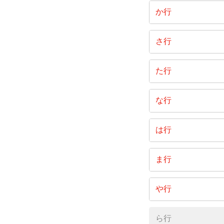
赤浜
か行
井手
影
さ行
駅前
上原
宍粟
た行
刑部
清音上中
下原
種井
な行
清音古
地頭片
中尾
は行
窪木
西阿曽
秦
槁
ま行
延原
日羽
真壁
や行
溝口
八代
ら行