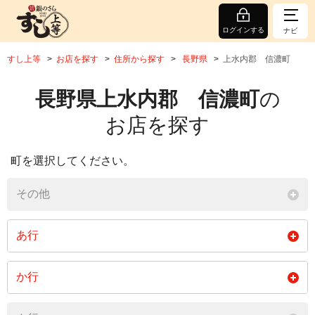
ログインする
ナビ
すし上等
お店を探す
住所から探す
長野県
上水内郡 信濃町
長野県上水内郡 信濃町
の
お店を探す
町を選択してください。
その他
あ行
大字荒瀬原
大字大井
か行
閉じる
大字柏原
大字熊坂