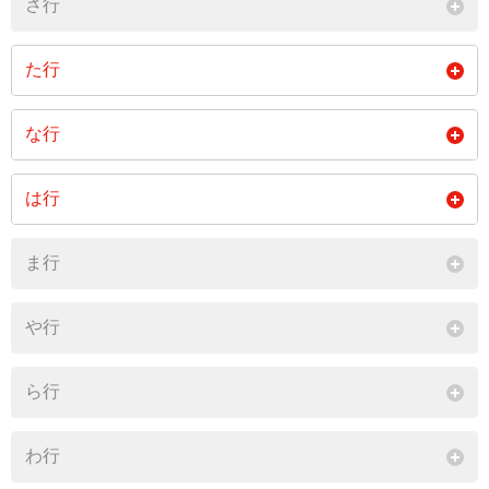
さ行
閉じる
た行
大字富濃
な行
閉じる
大字野尻
は行
閉じる
大字平岡
大字古間
大字古海
ま行
大字穂波
や行
閉じる
ら行
わ行