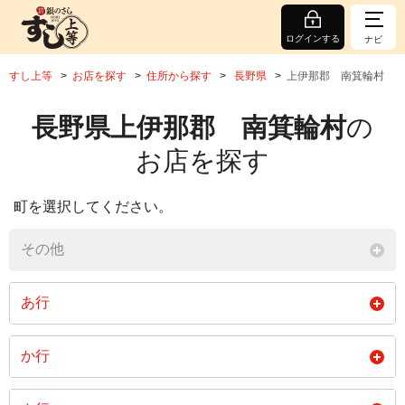
ログインする
ナビ
すし上等
お店を探す
住所から探す
長野県
上伊那郡 南箕輪村
長野県上伊那郡 南箕輪村
の
お店を探す
町を選択してください。
その他
あ行
大泉
大芝
か行
閉じる
北殿
北原
久保