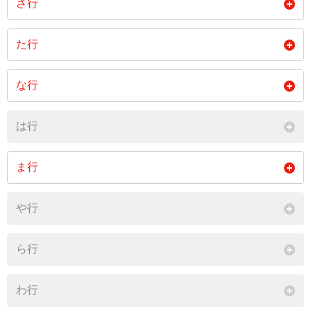
さ行
閉じる
沢尻
塩ノ井
た行
閉じる
田畑
な行
閉じる
中込
は行
閉じる
ま行
神子柴
南殿
南原
や行
閉じる
ら行
わ行