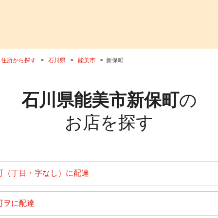
住所から探す
石川県
能美市
新保町
石川県能美市新保町
の
お店を探す
町（丁目・字なし）に配達
町ヲに配達