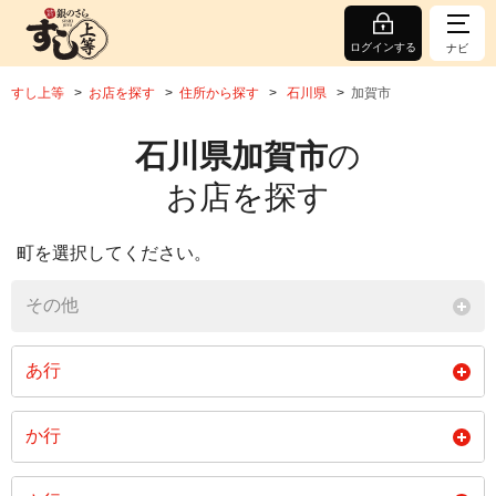
ログインする
ナビ
すし上等
お店を探す
住所から探す
石川県
加賀市
石川県加賀市
の
お店を探す
町を選択してください。
その他
あ行
合河町
荒木町
伊切町
か行
一白町
動橋町
潮津町
柏野町
梶井町
片野町