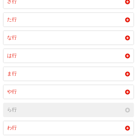
さ行
宇谷町
打越町
上野町
片山津温泉
片山津町
桂谷町
幸町
栄谷町
作見町
た行
大菅波町
奥谷町
小塩辻町
上河崎町
加茂町
河南町
塩浜町
塩屋町
篠原新町
高尾町
高塚町
田尻町
な行
小塩町
尾中町
尾俣町
河原町
干拓町
熊坂町
篠原町
柴山町
清水町
橘町
大聖寺相生町
大聖寺麻畠町
中島町
中代町
永井町
閉じる
は行
黒崎町
黒瀬町
桑原町
下河崎町
庄町
白鳥町
大聖寺荒町
大聖寺一本橋町
大聖寺今出町
七日市町
南郷町
西島町
白山台
箱宮町
橋立町
源平町
小坂町
湖城町
ま行
新保町
吸坂町
須谷町
大聖寺魚町
大聖寺上木町
大聖寺越前町
西山田町
野田町
日谷町
深田町
二子塚町
小菅波町
松が丘
松山町
丸山町
曽宇町
直下町
や行
大聖寺大新道
大聖寺岡町
大聖寺荻生町
閉じる
二ツ屋町
分校町
別所町
閉じる
三木町
美岬町
水田丸町
閉じる
山代温泉
山代温泉桔梗丘
山代温泉桜町
大聖寺鍛冶町
大聖寺春日町
大聖寺片原町
ら行
保賀町
細坪町
美谷が丘
宮地町
宮町
山代温泉北部
山代温泉山背台
山田町
大聖寺金子町
大聖寺上福田町
大聖寺観音町
わ行
閉じる
森町
山中温泉旭町
山中温泉荒谷町
山中温泉泉町