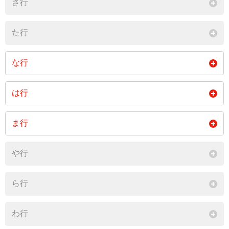
さ行
た行
な行
西尾久
西日暮里
は行
閉じる
東尾久
東日暮里
ま行
閉じる
町屋
南千住
や行
閉じる
ら行
わ行