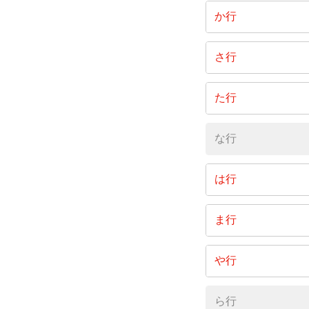
大内
か行
大山田下
片平
さ行
久那瀬
白久
た行
高岡
な行
は行
馬頭
ま行
松野
や行
谷川
ら行