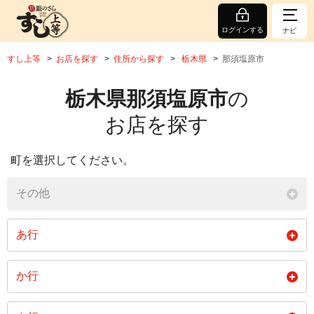
ログインする
ナビ
すし上等
お店を探す
住所から探す
栃木県
那須塩原市
栃木県那須塩原市
の
お店を探す
町を選択してください。
その他
あ行
青木
東町
あたご町
か行
阿波町
安藤町
井口
春日町
金沢
鹿野崎