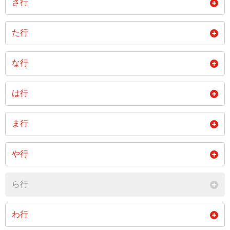
さ行
石林
板室
一区町
上赤田
上厚崎
上大塚新田
埼玉
桜町
笹沼
た行
宇都野
扇町
大原間
上大貫
上郷屋
上塩原
佐野
三区町
三本木
高阿津
高砂町
高林
な行
大原間西
遅野沢
折戸
上中野
上横林
亀山
材木町
塩野崎
塩野崎新田
高柳
太夫塚
大黒町
中内
中塩原
永田町
閉じる
は行
唐杉
木曽畑中
北赤田
塩原
鴫内
島方
中央町
槻沢
寺子
鍋掛
並木町
二区町
橋本町
波立
原町
北栄町
北二つ室
北弥六
ま行
下厚崎
下大貫
下田野
東栄
洞島
戸田
西赤田
西朝日町
西岩崎
東赤田
東遅沢
東小屋
北和田
共墾社
清住町
前弥六
前弥六南町
松浦町
下中野
下永田
新朝日
や行
豊浦
豊浦北町
豊浦町
西遅沢
錦町
西幸町
東関根
東豊浦
東原
木綿畑
沓掛
黒磯
三島
緑
南赤田
新南
新町
新緑町
箭坪
山中新田
弥生町
豊浦中町
豊浦南町
豊住町
ら行
西栄町
西新町
西富山
東三島
東大和町
蟇沼
黒磯幸町
越堀
小結
南郷屋
南町
箕輪
末広町
住吉町
関根
油井
湯宮
豊町
鳥野目
西原町
西三島
西大和
わ行
二つ室
方京
細竹
五軒町
美原町
宮町
無栗屋
関谷
千本松
湯本塩原
横林
四区町