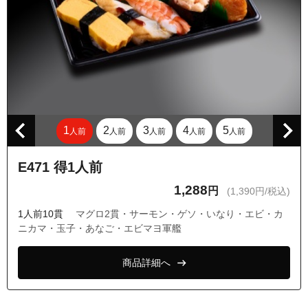
東京都目黒区中根１丁目
東京都目黒区中根２丁目
東京都目黒区原町１丁目
東京都目黒区原町２丁目
東京都目黒区東が丘１丁目
東京都目黒区東が丘２丁目
1
2
3
4
5
人前
人前
人前
人前
人前
東京都目黒区碑文谷１丁目
東京都目黒区碑文谷２丁目
E471 得1人前
東京都目黒区碑文谷３丁目
1,288
円
(1,390円/税込)
東京都目黒区碑文谷４丁目
1人前10貫
マグロ2貫・サーモン・ゲソ・いなり・エビ・カ
東京都目黒区碑文谷５丁目
ニカマ・玉子・あなご・エビマヨ軍艦
東京都目黒区碑文谷６丁目
商品詳細へ
東京都目黒区緑が丘１丁目
東京都目黒区緑が丘２丁目