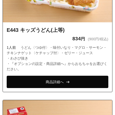
E443 キッズうどん(上等)
834
円
(900円/税込)
1人前
うどん〈つゆ付〉・味付いなり・マグロ・サーモン・
チキンナゲット〈ケチャップ付〉・ゼリー・ジュース
・わさび抜き
・『オプションの設定・商品詳細へ』からおもちゃをお選びく
ださい。
商品詳細へ