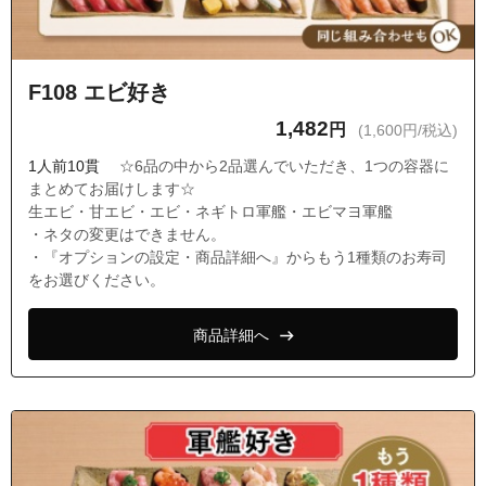
F108 エビ好き
1,482
円
(1,600円/税込)
1人前10貫
☆6品の中から2品選んでいただき、1つの容器に
まとめてお届けします☆
生エビ・甘エビ・エビ・ネギトロ軍艦・エビマヨ軍艦
・ネタの変更はできません。
・『オプションの設定・商品詳細へ』からもう1種類のお寿司
をお選びください。
商品詳細へ