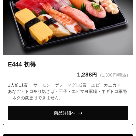
E444 初得
1,288
円
(1,390円/税込)
1人前11貫
サーモン・ゲソ・マグロ2貫・エビ・カニカマ・
あなご・トロ炙り塩さば・玉子・エビマヨ軍艦・ネギトロ軍艦
・ネタの変更はできません。
商品詳細へ