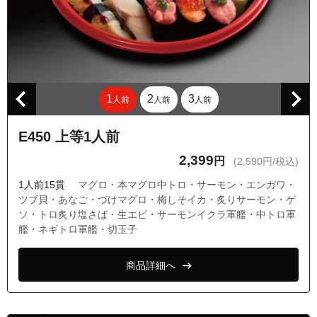
1
2
3
人前
人前
人前
E450 上等1人前
2,399
円
(2,590円/税込)
1人前15貫
マグロ・本マグロ中トロ・サーモン・エンガワ・
ツブ貝・あなご・づけマグロ・梅しそイカ・炙りサーモン・ゲ
ソ・トロ炙り塩さば・生エビ・サーモンイクラ軍艦・中トロ軍
艦・ネギトロ軍艦・切玉子
商品詳細へ