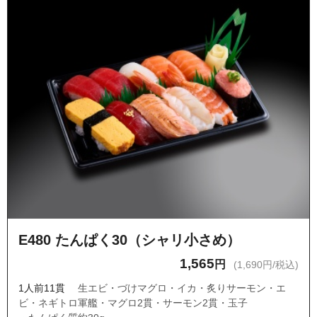
E480 たんぱく30（シャリ小さめ）
1,565
円
(1,690円/税込)
1人前11貫
生エビ・づけマグロ・イカ・炙りサーモン・エ
ビ・ネギトロ軍艦・マグロ2貫・サーモン2貫・玉子