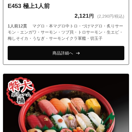
E453 極上1人前
2,121
円
(2,290円/税込)
1人前12貫
マグロ・本マグロ中トロ・づけマグロ・炙りサー
モン・エンガワ・サーモン・ツブ貝・トロサーモン・生エビ・
梅しそイカ・うなぎ・サーモンイクラ軍艦・切玉子
商品詳細へ