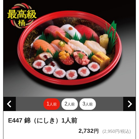
1
2
3
人前
人前
人前
E447 錦（にしき）1人前
2,732
円
(2,950円/税込)