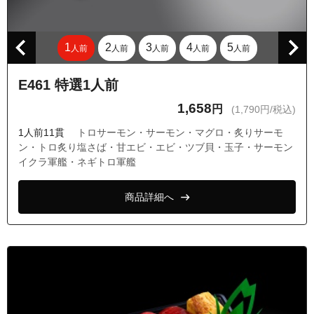
1
2
3
4
5
人前
人前
人前
人前
人前
E461 特選1人前
1,658
円
(1,790円/税込)
1人前11貫
トロサーモン・サーモン・マグロ・炙りサーモ
ン・トロ炙り塩さば・甘エビ・エビ・ツブ貝・玉子・サーモン
イクラ軍艦・ネギトロ軍艦
商品詳細へ