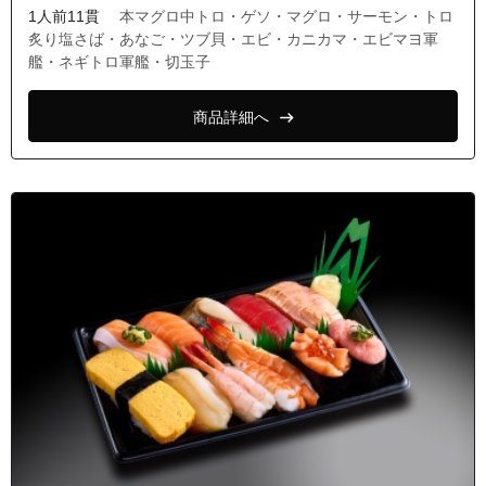
1人前11貫
本マグロ中トロ・ゲソ・マグロ・サーモン・トロ
炙り塩さば・あなご・ツブ貝・エビ・カニカマ・エビマヨ軍
艦・ネギトロ軍艦・切玉子
商品詳細へ