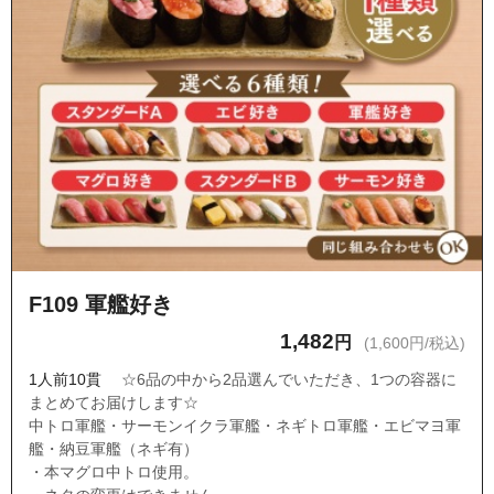
F109 軍艦好き
1,482
円
(1,600円/税込)
1人前10貫
☆6品の中から2品選んでいただき、1つの容器に
まとめてお届けします☆
中トロ軍艦・サーモンイクラ軍艦・ネギトロ軍艦・エビマヨ軍
艦・納豆軍艦（ネギ有）
・本マグロ中トロ使用。