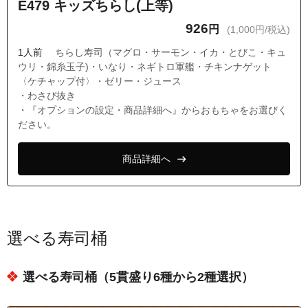
E479 キッズちらし(上等)
926
円
(1,000円/税込)
1人前
ちらし寿司（マグロ・サーモン・イカ・とびこ・キュ
ウリ・錦糸玉子)・いなり・ネギトロ軍艦・チキンナゲット
〈ケチャップ付〉・ゼリー・ジュース
・わさび抜き
・『オプションの設定・商品詳細へ』からおもちゃをお選びく
ださい。
商品詳細へ
選べる寿司桶
選べる寿司桶（5貫盛り6種から2種選択）