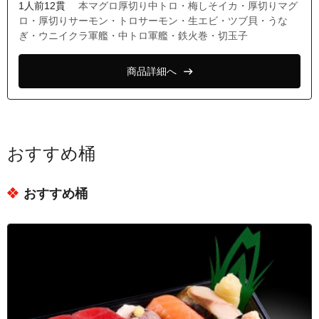
1人前12貫
本マグロ厚切り中トロ・梅しそイカ・厚切りマグ
ロ・厚切りサーモン・トロサーモン・生エビ・ツブ貝・うな
ぎ・ウニイクラ軍艦・中トロ軍艦・鉄火巻・切玉子
商品詳細へ
おすすめ桶
おすすめ桶