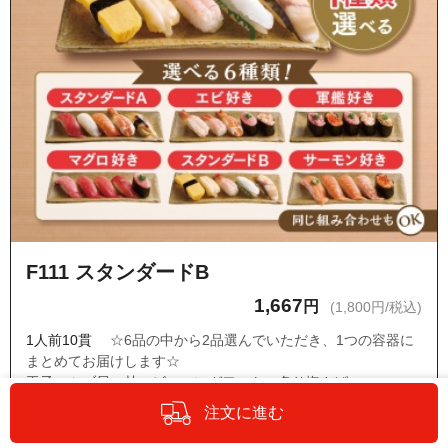
F111 スタンダードB
1,667
円
(1,800円/税込)
1人前10貫
☆6品の中から2品選んでいただき、1つの容器に
まとめてお届けします☆
玉子・ツブ貝・甘エビ・エンガワ・トロ炙り塩さば
・ネタの変更はできません。
注文に進む
・『オプションの設定・商品詳細へ』からもう1種類のお寿司
をお選びください。