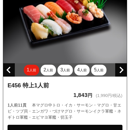
1
2
3
4
5
人前
人前
人前
人前
人前
E456 特上1人前
1,843
円
(1,990円/税込)
1人前11貫
本マグロ中トロ・イカ・サーモン・マグロ・甘エ
ビ・ツブ貝・エンガワ・づけマグロ・サーモンイクラ軍艦・ネ
ギトロ軍艦・エビマヨ軍艦・切玉子