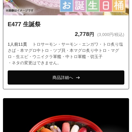
E477 生誕祭
2,778
円
(3,000円/税込)
1人前11貫
トロサーモン・サーモン・エンガワ・トロ炙り塩
さば・本マグロ中トロ・ツブ貝・本マグロ炙り中トロ・マグ
ロ・生エビ・ウニイクラ軍艦・中トロ軍艦・切玉子
・ネタの変更はできません。
商品詳細へ