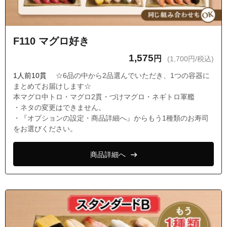
F110 マグロ好き
1,575
円
(1,700円/税込)
1人前10貫
☆6品の中から2品選んでいただき、1つの容器に
まとめてお届けします☆
本マグロ中トロ・マグロ2貫・づけマグロ・ネギトロ軍艦
・ネタの変更はできません。
・『オプションの設定・商品詳細へ』からもう1種類のお寿司
をお選びください。
商品詳細へ