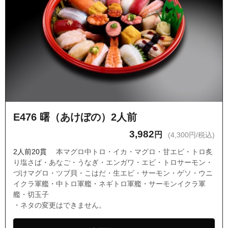
E476 曙（あけぼの）2人前
3,982
円
(4,300円/税込)
2人前20貫
本マグロ中トロ・イカ・マグロ・甘エビ・トロ炙
り塩さば・あなご・うなぎ・エンガワ・エビ・トロサーモン・
づけマグロ・ツブ貝・こはだ・生エビ・サーモン・ゲソ・ウニ
イクラ軍艦・中トロ軍艦・ネギトロ軍艦・サーモンイクラ軍
艦・切玉子
・ネタの変更はできません。