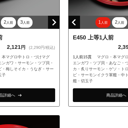
境１丁目
境２丁目
境３丁目
2
3
1
2
人前
人前
人前
人前
境４丁目
前
E450 上等1人前
境５丁目
2,121
2,3
円
桜堤１丁目
(2,290円/税込)
桜堤２丁目
・本マグロ中トロ・づけマグ
1人前15貫
マグロ・本マグ
エンガワ・サーモン・ツブ貝・
エンガワ・ツブ貝・あなご・
ビ・梅しそイカ・うなぎ・サー
カ・炙りサーモン・ゲソ・ト
玉子
ビ・サーモンイクラ軍艦・中
艦・切玉子
品詳細へ
商品詳細へ