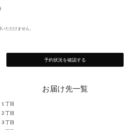
※）
用いただけません。
予約状況を確認する
お届け先一覧
口１丁目
口２丁目
口３丁目