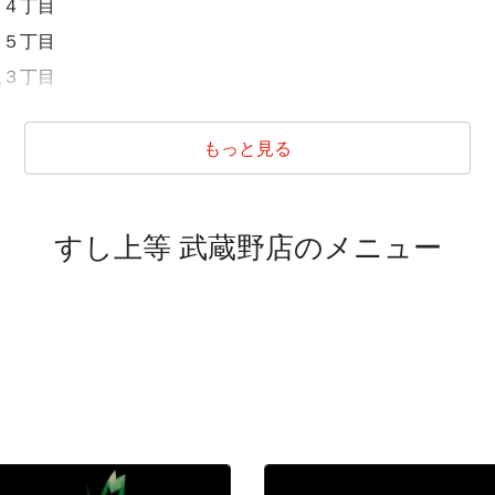
口４丁目
口５丁目
沢３丁目
連雀１丁目
連雀２丁目
もっと見る
連雀３丁目
連雀４丁目
すし上等 武蔵野店のメニュー
連雀５丁目
連雀６丁目
連雀７丁目
連雀８丁目
連雀９丁目
連雀７丁目
連雀９丁目