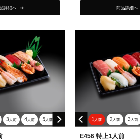
東町１丁目
品詳細へ
商品詳細へ
東町２丁目
東町３丁目
東町４丁目
東町５丁目
本町１丁目
本町２丁目
前原町１丁目
前原町２丁目
前原町４丁目
緑町１丁目
緑町５丁目
3
4
5
1
2
3
人前
人前
人前
人前
人前
人前
大寺北町１丁目
大寺北町３丁目
前
E456 特上1人前