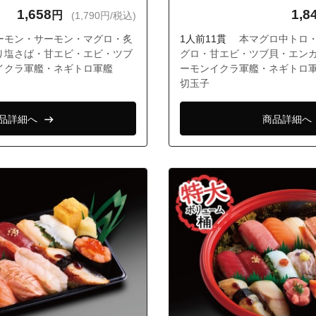
大寺北町４丁目
1,658
1,8
円
(1,790円/税込)
大寺北町５丁目
ーモン・サーモン・マグロ・炙
1人前11貫
本マグロ中トロ
大寺北町６丁目
り塩さば・甘エビ・エビ・ツブ
グロ・甘エビ・ツブ貝・エン
イクラ軍艦・ネギトロ軍艦
ーモンイクラ軍艦・ネギトロ
大寺北町７丁目
切玉子
大寺東町８丁目
水１丁目
品詳細へ
商品詳細へ
水２丁目
磨町２丁目
磨町３丁目
境南町１丁目
境南町２丁目
境南町３丁目
境南町４丁目
境南町５丁目