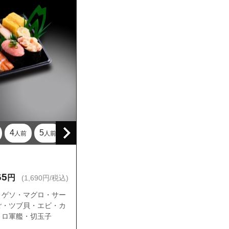
4
5
人前
人前
65
円
(1,690円/税込)
・ゲソ・マグロ・サー
ご・ツブ貝・エビ・カ
トロ軍艦・切玉子