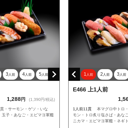
大寺１丁目
大寺２丁目
大寺３丁目
崎１丁目
崎２丁目
崎３丁目
崎４丁目
梶野町１丁目
3
4
5
1
2
3
梶野町２丁目
人前
人前
人前
人前
人前
人前
梶野町５丁目
E466 上1人前
中町１丁目
1,288
1,5
円
(1,390円/税込)
中町２丁目
2貫・サーモン・ゲソ・いな
1人前11貫
本マグロ中トロ
中町３丁目
・玉子・あなご・エビマヨ軍艦
モン・トロ炙り塩さば・あな
中町４丁目
ニカマ・エビマヨ軍艦・ネギ