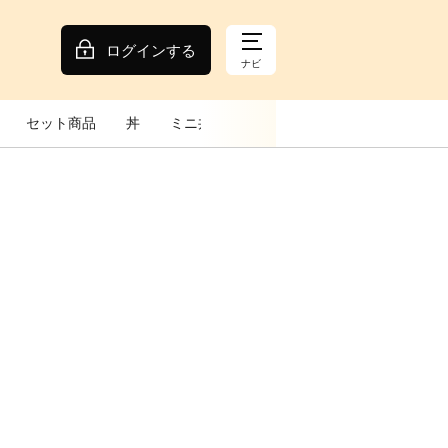
ログインする
ナビ
セット商品
丼
ミニ丼
うな重
うどん
トッピン