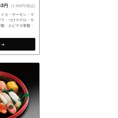
43
円
(1,990円/税込)
・イカ・サーモン・マ
ガワ・づけマグロ・サ
軍艦・エビマヨ軍艦・