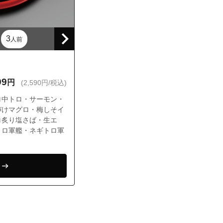
3
人前
99
円
(2,590円/税込)
ロ中トロ・サーモン・
づけマグロ・梅しそイ
ロ炙り塩さば・生エ
トロ軍艦・ネギトロ軍