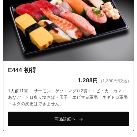
E444 初得
1,288
円
(1,390円/税込)
1人前11貫
サーモン・ゲソ・マグロ2貫・エビ・カニカマ・
あなご・トロ炙り塩さば・玉子・エビマヨ軍艦・ネギトロ軍艦
・ネタの変更はできません。
商品詳細へ