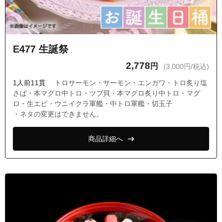
E477 生誕祭
2,778
円
(3,000円/税込)
1人前11貫
トロサーモン・サーモン・エンガワ・トロ炙り塩
さば・本マグロ中トロ・ツブ貝・本マグロ炙り中トロ・マグ
ロ・生エビ・ウニイクラ軍艦・中トロ軍艦・切玉子
・ネタの変更はできません。
商品詳細へ