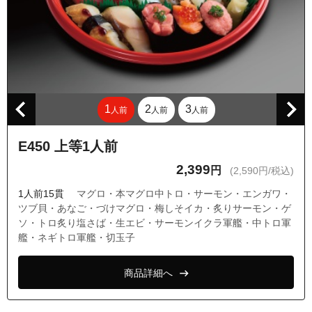
1
2
3
人前
人前
人前
E450 上等1人前
2,399
円
(2,590円/税込)
1人前15貫
マグロ・本マグロ中トロ・サーモン・エンガワ・
ツブ貝・あなご・づけマグロ・梅しそイカ・炙りサーモン・ゲ
ソ・トロ炙り塩さば・生エビ・サーモンイクラ軍艦・中トロ軍
艦・ネギトロ軍艦・切玉子
商品詳細へ