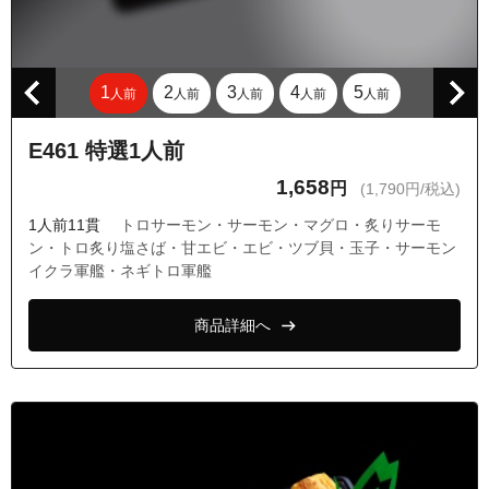
1
2
3
4
5
人前
人前
人前
人前
人前
E461 特選1人前
1,658
円
(1,790円/税込)
1人前11貫
トロサーモン・サーモン・マグロ・炙りサーモ
ン・トロ炙り塩さば・甘エビ・エビ・ツブ貝・玉子・サーモン
イクラ軍艦・ネギトロ軍艦
商品詳細へ