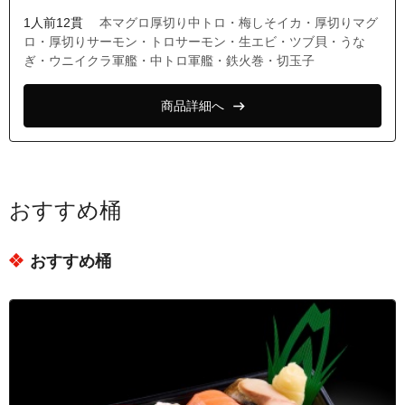
1人前12貫
本マグロ厚切り中トロ・梅しそイカ・厚切りマグ
ロ・厚切りサーモン・トロサーモン・生エビ・ツブ貝・うな
ぎ・ウニイクラ軍艦・中トロ軍艦・鉄火巻・切玉子
商品詳細へ
おすすめ桶
おすすめ桶