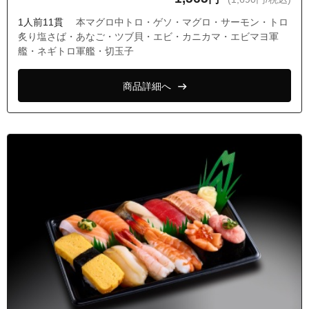
1人前11貫
本マグロ中トロ・ゲソ・マグロ・サーモン・トロ
炙り塩さば・あなご・ツブ貝・エビ・カニカマ・エビマヨ軍
艦・ネギトロ軍艦・切玉子
商品詳細へ