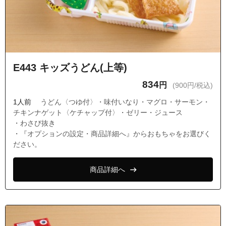
E443 キッズうどん(上等)
834
円
(900円/税込)
1人前
うどん〈つゆ付〉・味付いなり・マグロ・サーモン・
チキンナゲット〈ケチャップ付〉・ゼリー・ジュース
・わさび抜き
・『オプションの設定・商品詳細へ』からおもちゃをお選びく
ださい。
商品詳細へ