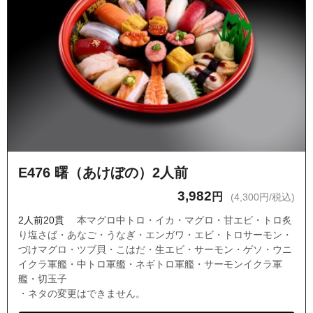
E476 曙（あけぼの）2人前
3,982
円
(4,300円/税込)
2人前20貫
本マグロ中トロ・イカ・マグロ・甘エビ・トロ炙
り塩さば・あなご・うなぎ・エンガワ・エビ・トロサーモン・
づけマグロ・ツブ貝・こはだ・生エビ・サーモン・ゲソ・ウニ
イクラ軍艦・中トロ軍艦・ネギトロ軍艦・サーモンイクラ軍
艦・切玉子
・ネタの変更はできません。