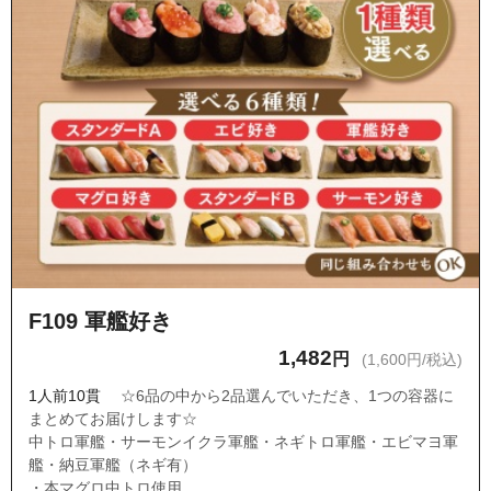
F109 軍艦好き
1,482
円
(1,600円/税込)
1人前10貫
☆6品の中から2品選んでいただき、1つの容器に
まとめてお届けします☆
中トロ軍艦・サーモンイクラ軍艦・ネギトロ軍艦・エビマヨ軍
艦・納豆軍艦（ネギ有）
・本マグロ中トロ使用。