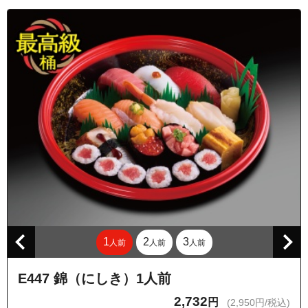
1
2
3
人前
人前
人前
E447 錦（にしき）1人前
2,732
円
(2,950円/税込)