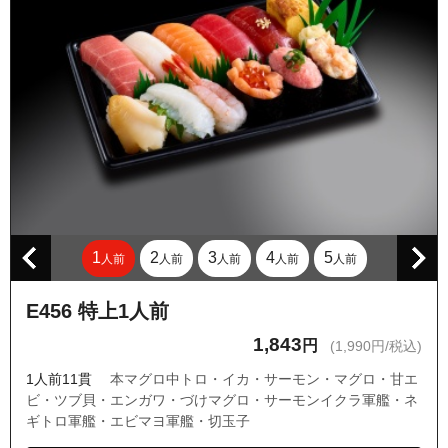
1
2
3
4
5
人前
人前
人前
人前
人前
E456 特上1人前
1,843
円
(1,990円/税込)
1人前11貫
本マグロ中トロ・イカ・サーモン・マグロ・甘エ
ビ・ツブ貝・エンガワ・づけマグロ・サーモンイクラ軍艦・ネ
ギトロ軍艦・エビマヨ軍艦・切玉子