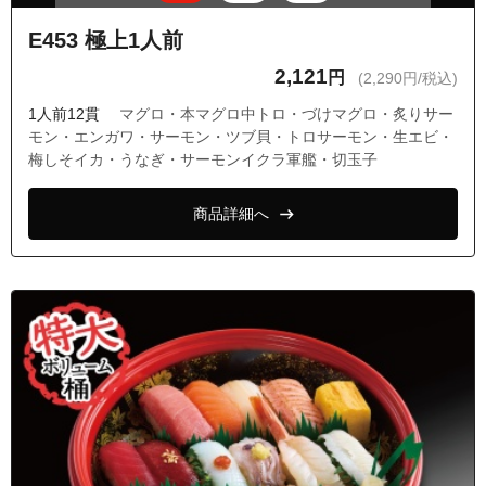
E453 極上1人前
2,121
円
(2,290円/税込)
1人前12貫
マグロ・本マグロ中トロ・づけマグロ・炙りサー
モン・エンガワ・サーモン・ツブ貝・トロサーモン・生エビ・
梅しそイカ・うなぎ・サーモンイクラ軍艦・切玉子
商品詳細へ