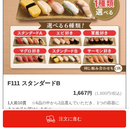
F111 スタンダードB
1,667
円
(1,800円/税込)
1人前10貫
☆6品の中から2品選んでいただき、1つの容器に
まとめてお届けします☆
玉子・ツブ貝・甘エビ・エンガワ・トロ炙り塩さば
注文に進む
・ネタの変更はできません。
・『オプションの設定・商品詳細へ』からもう1種類のお寿司