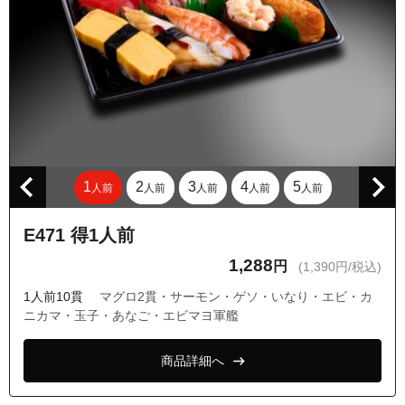
東京都大田区東雪谷１丁目
東京都大田区東雪谷４丁目
東京都大田区南千束１丁目
東京都大田区南千束２丁目
東京都大田区南千束３丁目
東京都大田区南馬込１丁目
1
2
3
4
5
人前
人前
人前
人前
人前
東京都大田区南馬込２丁目
東京都大田区南馬込３丁目
E471 得1人前
東京都大田区南馬込４丁目
1,288
円
(1,390円/税込)
東京都大田区南馬込５丁目
1人前10貫
マグロ2貫・サーモン・ゲソ・いなり・エビ・カ
東京都大田区南馬込６丁目
ニカマ・玉子・あなご・エビマヨ軍艦
東京都品川区中延５丁目
商品詳細へ
東京都品川区中延６丁目
東京都品川区西大井１丁目