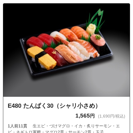
E480 たんぱく30（シャリ小さめ）
1,565
円
(1,690円/税込)
1人前11貫
生エビ・づけマグロ・イカ・炙りサーモン・エ
ビ・ネギトロ軍艦・マグロ2貫・サーモン2貫・玉子