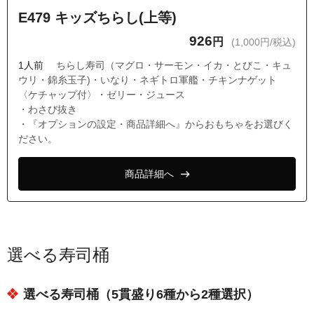
E479 キッズちらし(上等)
926
円
(1,000円/税込)
1人前
ちらし寿司（マグロ・サーモン・イカ・とびこ・キュ
ウリ・錦糸玉子)・いなり・ネギトロ軍艦・チキンナゲット
〈ケチャップ付〉・ゼリー・ジュース
・わさび抜き
・『オプションの設定・商品詳細へ』からおもちゃをお選びく
ださい。
商品詳細へ
選べる寿司桶
選べる寿司桶（5貫盛り6種から2種選択）