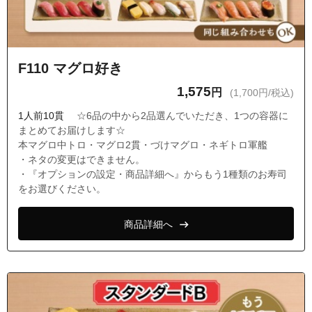
F110 マグロ好き
1,575
円
(1,700円/税込)
1人前10貫
☆6品の中から2品選んでいただき、1つの容器に
まとめてお届けします☆
本マグロ中トロ・マグロ2貫・づけマグロ・ネギトロ軍艦
・ネタの変更はできません。
・『オプションの設定・商品詳細へ』からもう1種類のお寿司
をお選びください。
商品詳細へ