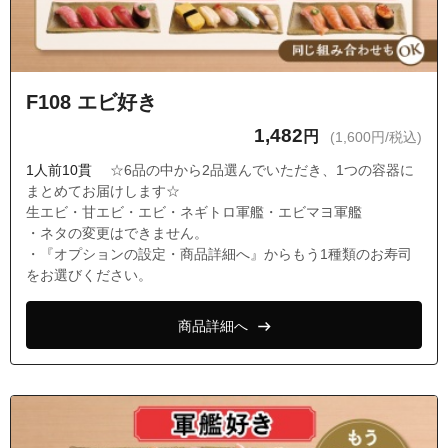
F108 エビ好き
1,482
円
(1,600円/税込)
1人前10貫
☆6品の中から2品選んでいただき、1つの容器に
まとめてお届けします☆
生エビ・甘エビ・エビ・ネギトロ軍艦・エビマヨ軍艦
・ネタの変更はできません。
・『オプションの設定・商品詳細へ』からもう1種類のお寿司
をお選びください。
商品詳細へ