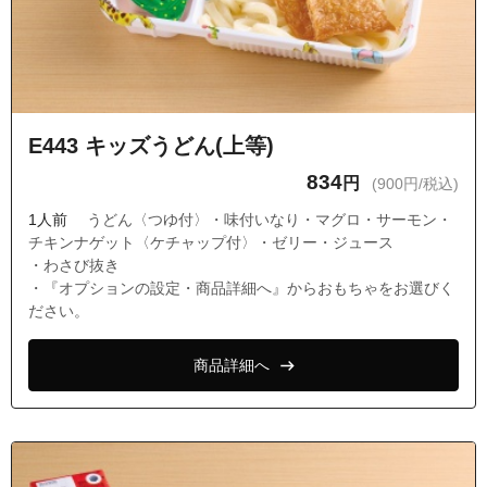
E443 キッズうどん(上等)
834
円
(900円/税込)
1人前
うどん〈つゆ付〉・味付いなり・マグロ・サーモン・
チキンナゲット〈ケチャップ付〉・ゼリー・ジュース
・わさび抜き
・『オプションの設定・商品詳細へ』からおもちゃをお選びく
ださい。
商品詳細へ