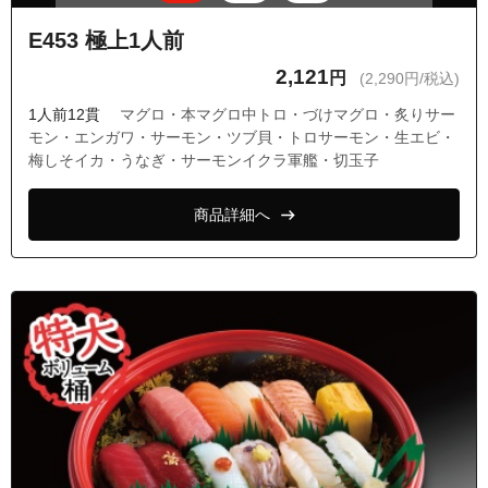
E453 極上1人前
2,121
円
(2,290円/税込)
1人前12貫
マグロ・本マグロ中トロ・づけマグロ・炙りサー
モン・エンガワ・サーモン・ツブ貝・トロサーモン・生エビ・
梅しそイカ・うなぎ・サーモンイクラ軍艦・切玉子
商品詳細へ