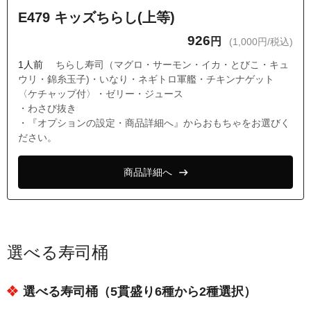
E479 キッズちらし(上等)
926
円
(1,000円/税込)
1人前
ちらし寿司（マグロ・サーモン・イカ・とびこ・キュ
ウリ・錦糸玉子)・いなり・ネギトロ軍艦・チキンナゲット
〈ケチャップ付〉・ゼリー・ジュース
・わさび抜き
・『オプションの設定・商品詳細へ』からおもちゃをお選びく
ださい。
商品詳細へ
選べる寿司桶
選べる寿司桶（5貫盛り6種から2種選択）