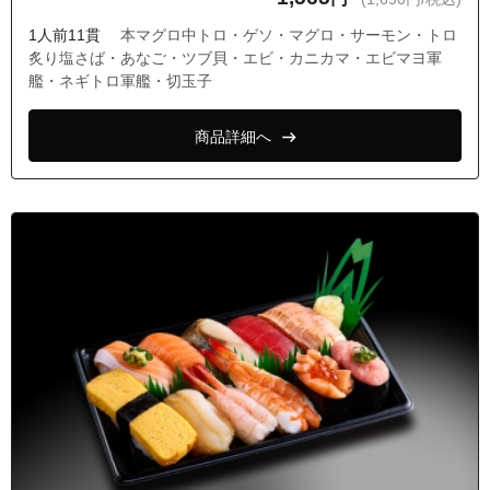
1人前11貫
本マグロ中トロ・ゲソ・マグロ・サーモン・トロ
炙り塩さば・あなご・ツブ貝・エビ・カニカマ・エビマヨ軍
艦・ネギトロ軍艦・切玉子
商品詳細へ