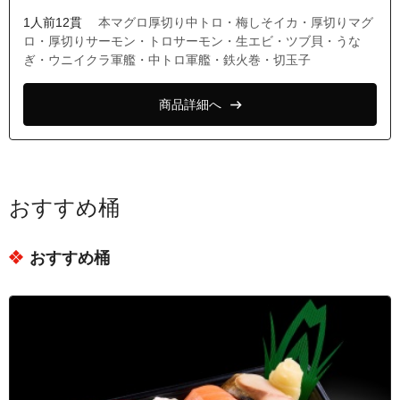
1人前12貫
本マグロ厚切り中トロ・梅しそイカ・厚切りマグ
ロ・厚切りサーモン・トロサーモン・生エビ・ツブ貝・うな
ぎ・ウニイクラ軍艦・中トロ軍艦・鉄火巻・切玉子
商品詳細へ
おすすめ桶
おすすめ桶