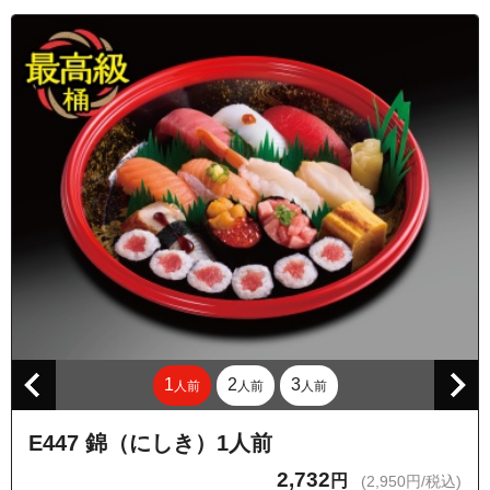
1
2
3
人前
人前
人前
E447 錦（にしき）1人前
2,732
円
(2,950円/税込)