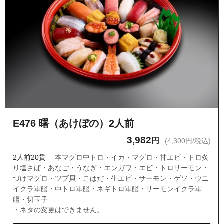
E476 曙（あけぼの）2人前
3,982
円
(4,300円/税込)
2人前20貫
本マグロ中トロ・イカ・マグロ・甘エビ・トロ炙
り塩さば・あなご・うなぎ・エンガワ・エビ・トロサーモン・
づけマグロ・ツブ貝・こはだ・生エビ・サーモン・ゲソ・ウニ
イクラ軍艦・中トロ軍艦・ネギトロ軍艦・サーモンイクラ軍
艦・切玉子
・ネタの変更はできません。