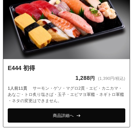
E444 初得
1,288
円
(1,390円/税込)
1人前11貫
サーモン・ゲソ・マグロ2貫・エビ・カニカマ・
あなご・トロ炙り塩さば・玉子・エビマヨ軍艦・ネギトロ軍艦
・ネタの変更はできません。
商品詳細へ