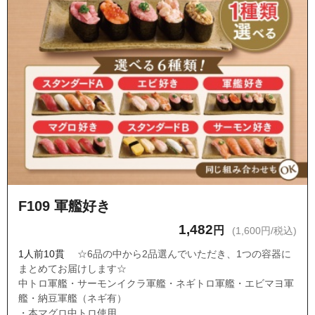
F109 軍艦好き
1,482
円
(1,600円/税込)
1人前10貫
☆6品の中から2品選んでいただき、1つの容器に
まとめてお届けします☆
中トロ軍艦・サーモンイクラ軍艦・ネギトロ軍艦・エビマヨ軍
艦・納豆軍艦（ネギ有）
・本マグロ中トロ使用。