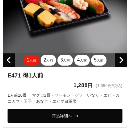
東京都大田区東雪谷１丁目
東京都大田区東雪谷４丁目
東京都大田区南千束１丁目
東京都大田区南千束２丁目
東京都大田区南千束３丁目
東京都大田区南馬込１丁目
1
2
3
4
5
人前
人前
人前
人前
人前
東京都大田区南馬込２丁目
東京都大田区南馬込３丁目
E471 得1人前
東京都大田区南馬込４丁目
1,288
円
(1,390円/税込)
東京都大田区南馬込５丁目
1人前10貫
マグロ2貫・サーモン・ゲソ・いなり・エビ・カ
東京都大田区南馬込６丁目
ニカマ・玉子・あなご・エビマヨ軍艦
東京都品川区中延５丁目
商品詳細へ
東京都品川区中延６丁目
東京都品川区西大井１丁目