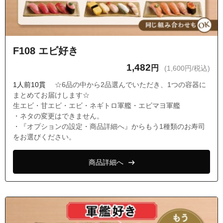
F108 エビ好き
1,482
円
(1,600円/税込)
1人前10貫
☆6品の中から2品選んでいただき、1つの容器に
まとめてお届けします☆
生エビ・甘エビ・エビ・ネギトロ軍艦・エビマヨ軍艦
・ネタの変更はできません。
・『オプションの設定・商品詳細へ』からもう1種類のお寿司
をお選びください。
商品詳細へ