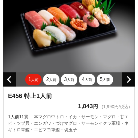
1
2
3
4
5
人前
人前
人前
人前
人前
E456 特上1人前
1,843
円
(1,990円/税込)
1人前11貫
本マグロ中トロ・イカ・サーモン・マグロ・甘エ
ビ・ツブ貝・エンガワ・づけマグロ・サーモンイクラ軍艦・ネ
ギトロ軍艦・エビマヨ軍艦・切玉子