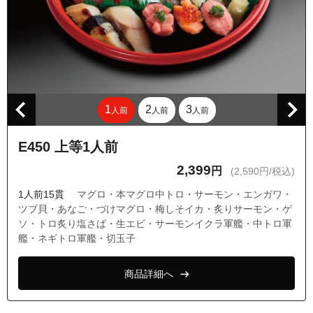
1
2
3
人前
人前
人前
E450 上等1人前
2,399
円
(2,590円/税込)
1人前15貫
マグロ・本マグロ中トロ・サーモン・エンガワ・
ツブ貝・あなご・づけマグロ・梅しそイカ・炙りサーモン・ゲ
ソ・トロ炙り塩さば・生エビ・サーモンイクラ軍艦・中トロ軍
艦・ネギトロ軍艦・切玉子
商品詳細へ