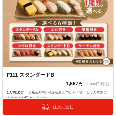
F111 スタンダードB
1,667
円
(1,800円/税込)
1人前10貫
☆6品の中から2品選んでいただき、1つの容器に
まとめてお届けします☆
玉子・ツブ貝・甘エビ・エンガワ・トロ炙り塩さば
注文に進む
・ネタの変更はできません。
・『オプションの設定・商品詳細へ』からもう1種類のお寿司