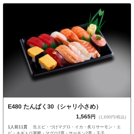
E480 たんぱく30（シャリ小さめ）
1,565
円
(1,690円/税込)
1人前11貫
生エビ・づけマグロ・イカ・炙りサーモン・エ
ビ・ネギトロ軍艦・マグロ2貫・サーモン2貫・玉子