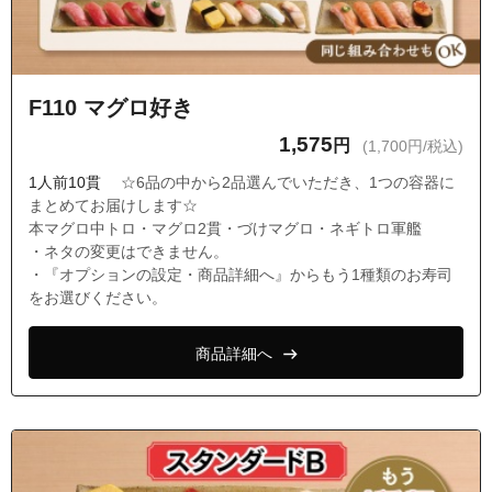
F110 マグロ好き
1,575
円
(1,700円/税込)
1人前10貫
☆6品の中から2品選んでいただき、1つの容器に
まとめてお届けします☆
本マグロ中トロ・マグロ2貫・づけマグロ・ネギトロ軍艦
・ネタの変更はできません。
・『オプションの設定・商品詳細へ』からもう1種類のお寿司
をお選びください。
商品詳細へ