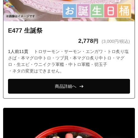
E477 生誕祭
2,778
円
(3,000円/税込)
1人前11貫
トロサーモン・サーモン・エンガワ・トロ炙り塩
さば・本マグロ中トロ・ツブ貝・本マグロ炙り中トロ・マグ
ロ・生エビ・ウニイクラ軍艦・中トロ軍艦・切玉子
・ネタの変更はできません。
商品詳細へ