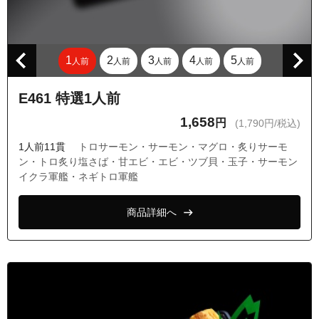
1
2
3
4
5
人前
人前
人前
人前
人前
E461 特選1人前
1,658
円
(1,790円/税込)
1人前11貫
トロサーモン・サーモン・マグロ・炙りサーモ
ン・トロ炙り塩さば・甘エビ・エビ・ツブ貝・玉子・サーモン
イクラ軍艦・ネギトロ軍艦
商品詳細へ