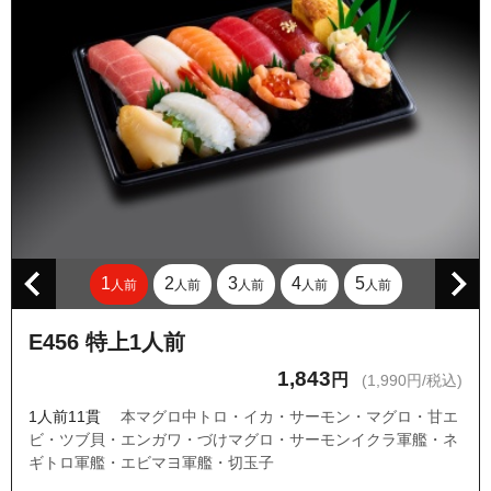
東京都武蔵野市八幡町３丁目
東京都武蔵野市八幡町４丁目
1
2
3
4
5
人前
人前
人前
人前
人前
E456 特上1人前
1,843
円
(1,990円/税込)
1人前11貫
本マグロ中トロ・イカ・サーモン・マグロ・甘エ
ビ・ツブ貝・エンガワ・づけマグロ・サーモンイクラ軍艦・ネ
ギトロ軍艦・エビマヨ軍艦・切玉子