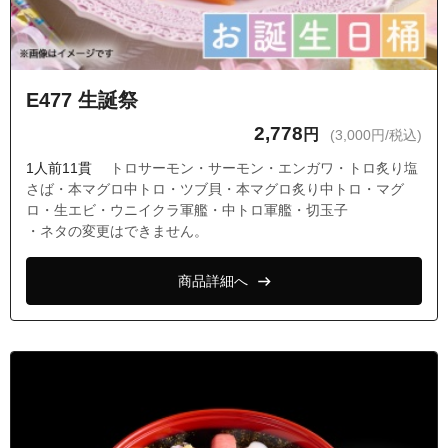
E477 生誕祭
2,778
円
(3,000円/税込)
1人前11貫
トロサーモン・サーモン・エンガワ・トロ炙り塩
さば・本マグロ中トロ・ツブ貝・本マグロ炙り中トロ・マグ
ロ・生エビ・ウニイクラ軍艦・中トロ軍艦・切玉子
・ネタの変更はできません。
商品詳細へ