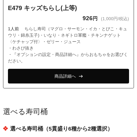
E479 キッズちらし(上等)
926
円
(1,000円/税込)
1人前
ちらし寿司（マグロ・サーモン・イカ・とびこ・キュ
ウリ・錦糸玉子)・いなり・ネギトロ軍艦・チキンナゲット
〈ケチャップ付〉・ゼリー・ジュース
・わさび抜き
・『オプションの設定・商品詳細へ』からおもちゃをお選びく
ださい。
商品詳細へ
選べる寿司桶
選べる寿司桶（5貫盛り6種から2種選択）