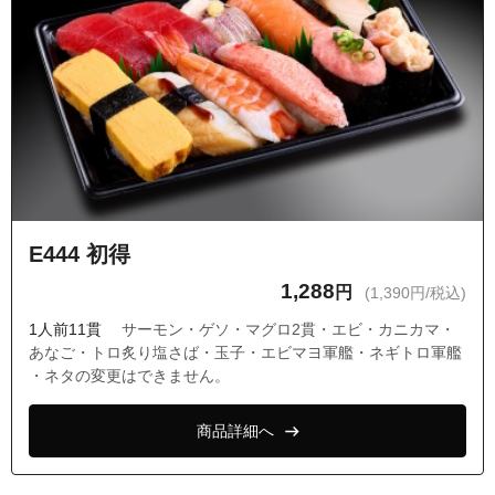
E444 初得
1,288
円
(1,390円/税込)
1人前11貫
サーモン・ゲソ・マグロ2貫・エビ・カニカマ・
あなご・トロ炙り塩さば・玉子・エビマヨ軍艦・ネギトロ軍艦
・ネタの変更はできません。
商品詳細へ