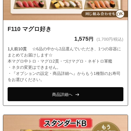
F110 マグロ好き
1,575
円
(1,700円/税込)
1人前10貫
☆6品の中から2品選んでいただき、1つの容器に
まとめてお届けします☆
本マグロ中トロ・マグロ2貫・づけマグロ・ネギトロ軍艦
・ネタの変更はできません。
・『オプションの設定・商品詳細へ』からもう1種類のお寿司
をお選びください。
商品詳細へ