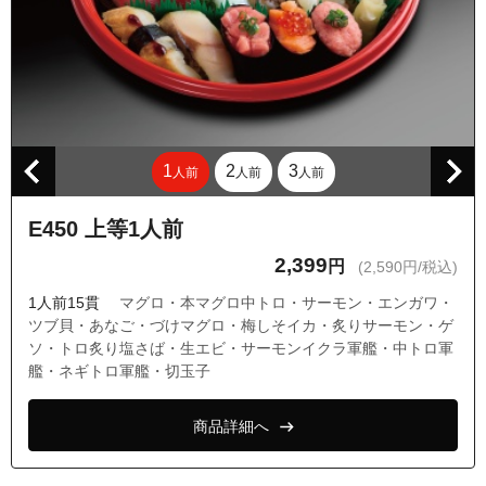
1
2
3
人前
人前
人前
E450 上等1人前
2,399
円
(2,590円/税込)
1人前15貫
マグロ・本マグロ中トロ・サーモン・エンガワ・
ツブ貝・あなご・づけマグロ・梅しそイカ・炙りサーモン・ゲ
ソ・トロ炙り塩さば・生エビ・サーモンイクラ軍艦・中トロ軍
艦・ネギトロ軍艦・切玉子
商品詳細へ