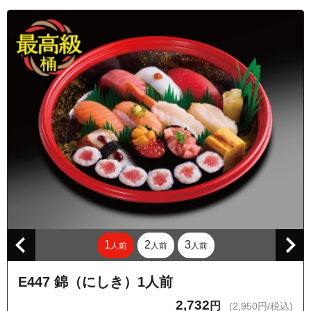
1
2
3
人前
人前
人前
E447 錦（にしき）1人前
2,732
円
(2,950円/税込)