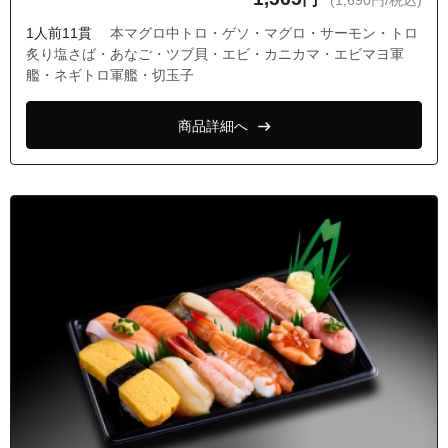
(1,690円/税込)
東京都西東京市南町６丁目
1人前11貫
本マグロ中トロ・ゲソ・マグロ・サーモン・トロ
東京都西東京市向台町１丁目
炙り塩さば・あなご・ツブ貝・エビ・カニカマ・エビマヨ軍
艦・ネギトロ軍艦・切玉子
東京都西東京市向台町２丁目
東京都西東京市向台町３丁目
商品詳細へ
東京都西東京市向台町４丁目
東京都西東京市向台町５丁目
東京都西東京市柳沢１丁目
東京都西東京市柳沢２丁目
東京都西東京市柳沢３丁目
東京都西東京市柳沢４丁目
東京都西東京市柳沢５丁目
東京都西東京市柳沢６丁目
東京都西東京市谷戸町１丁目
東京都西東京市谷戸町２丁目