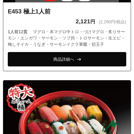
E453 極上1人前
2,121
円
(2,290円/税込)
1人前12貫
マグロ・本マグロ中トロ・づけマグロ・炙りサー
モン・エンガワ・サーモン・ツブ貝・トロサーモン・生エビ・
梅しそイカ・うなぎ・サーモンイクラ軍艦・切玉子
商品詳細へ