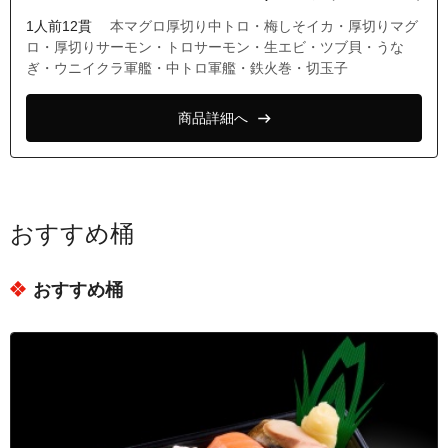
1人前12貫
本マグロ厚切り中トロ・梅しそイカ・厚切りマグ
ロ・厚切りサーモン・トロサーモン・生エビ・ツブ貝・うな
ぎ・ウニイクラ軍艦・中トロ軍艦・鉄火巻・切玉子
商品詳細へ
おすすめ桶
おすすめ桶