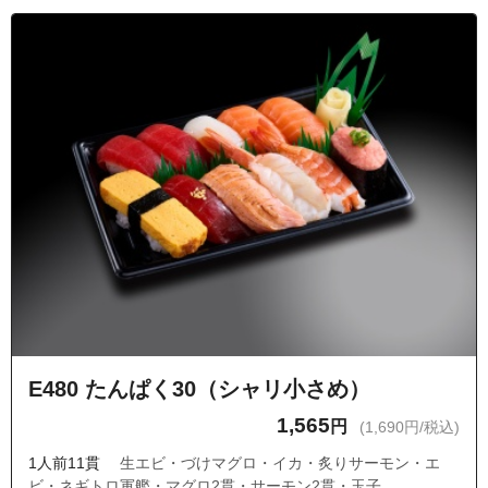
E480 たんぱく30（シャリ小さめ）
1,565
円
(1,690円/税込)
1人前11貫
生エビ・づけマグロ・イカ・炙りサーモン・エ
ビ・ネギトロ軍艦・マグロ2貫・サーモン2貫・玉子