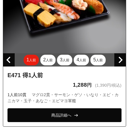
東京都西東京市西原町２丁目
東京都西東京市西原町３丁目
東京都西東京市西原町５丁目
東京都西東京市東伏見１丁目
東京都西東京市東伏見２丁目
東京都西東京市東伏見３丁目
1
2
3
4
5
人前
人前
人前
人前
人前
東京都西東京市東伏見４丁目
東京都西東京市東伏見５丁目
E471 得1人前
東京都西東京市東伏見６丁目
1,288
円
(1,390円/税込)
東京都西東京市ひばりが丘２丁目
1人前10貫
マグロ2貫・サーモン・ゲソ・いなり・エビ・カ
東京都西東京市ひばりが丘３丁目
ニカマ・玉子・あなご・エビマヨ軍艦
東京都西東京市ひばりが丘４丁目
商品詳細へ
東京都西東京市富士町４丁目
東京都西東京市富士町５丁目