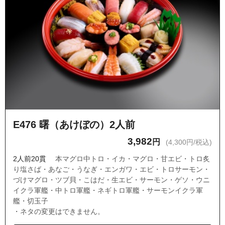
E476 曙（あけぼの）2人前
3,982
円
(4,300円/税込)
2人前20貫
本マグロ中トロ・イカ・マグロ・甘エビ・トロ炙
り塩さば・あなご・うなぎ・エンガワ・エビ・トロサーモン・
づけマグロ・ツブ貝・こはだ・生エビ・サーモン・ゲソ・ウニ
イクラ軍艦・中トロ軍艦・ネギトロ軍艦・サーモンイクラ軍
艦・切玉子
・ネタの変更はできません。