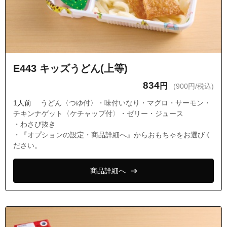
E443 キッズうどん(上等)
834
円
(900円/税込)
1人前
うどん〈つゆ付〉・味付いなり・マグロ・サーモン・
チキンナゲット〈ケチャップ付〉・ゼリー・ジュース
・わさび抜き
・『オプションの設定・商品詳細へ』からおもちゃをお選びく
ださい。
商品詳細へ