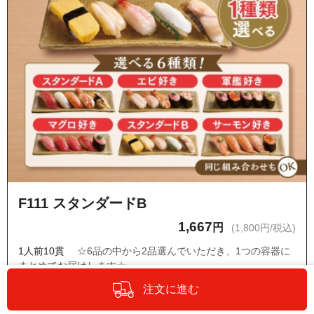
F111 スタンダードB
1,667
円
(1,800円/税込)
1人前10貫
☆6品の中から2品選んでいただき、1つの容器に
まとめてお届けします☆
玉子・ツブ貝・甘エビ・エンガワ・トロ炙り塩さば
注文に進む
・ネタの変更はできません。
・『オプションの設定・商品詳細へ』からもう1種類のお寿司