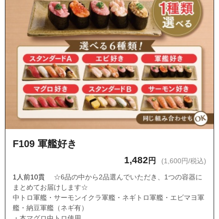
F109 軍艦好き
1,482
円
(1,600円/税込)
1人前10貫
☆6品の中から2品選んでいただき、1つの容器に
まとめてお届けします☆
中トロ軍艦・サーモンイクラ軍艦・ネギトロ軍艦・エビマヨ軍
艦・納豆軍艦（ネギ有）
・本マグロ中トロ使用。