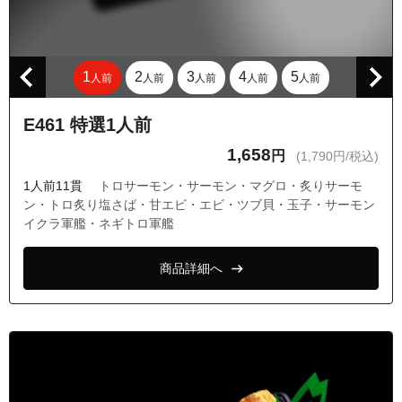
東京都西東京市谷戸町３丁目
東京都武蔵野市関前１丁目
東京都武蔵野市関前２丁目
1
2
3
4
5
人前
人前
人前
人前
人前
東京都武蔵野市関前３丁目
E461 特選1人前
東京都武蔵野市関前４丁目
1,658
円
(1,790円/税込)
東京都武蔵野市関前５丁目
1人前11貫
トロサーモン・サーモン・マグロ・炙りサーモ
東京都武蔵野市西久保１丁目
ン・トロ炙り塩さば・甘エビ・エビ・ツブ貝・玉子・サーモン
東京都武蔵野市西久保２丁目
イクラ軍艦・ネギトロ軍艦
東京都武蔵野市西久保３丁目
商品詳細へ
東京都武蔵野市緑町１丁目
東京都武蔵野市緑町２丁目
東京都武蔵野市緑町３丁目
東京都武蔵野市八幡町１丁目
東京都武蔵野市八幡町２丁目