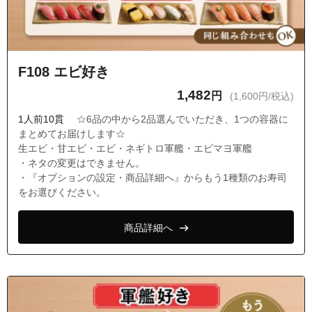
F108 エビ好き
1,482
円
(1,600円/税込)
1人前10貫
☆6品の中から2品選んでいただき、1つの容器に
まとめてお届けします☆
生エビ・甘エビ・エビ・ネギトロ軍艦・エビマヨ軍艦
・ネタの変更はできません。
・『オプションの設定・商品詳細へ』からもう1種類のお寿司
をお選びください。
商品詳細へ