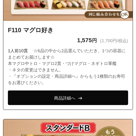
F110 マグロ好き
1,575
円
(1,700円/税込)
1人前10貫
☆6品の中から2品選んでいただき、1つの容器に
まとめてお届けします☆
本マグロ中トロ・マグロ2貫・づけマグロ・ネギトロ軍艦
・ネタの変更はできません。
・『オプションの設定・商品詳細へ』からもう1種類のお寿司
をお選びください。
商品詳細へ