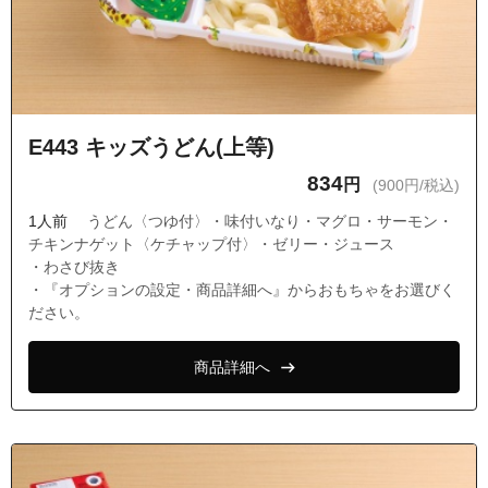
E443 キッズうどん(上等)
834
円
(900円/税込)
1人前
うどん〈つゆ付〉・味付いなり・マグロ・サーモン・
チキンナゲット〈ケチャップ付〉・ゼリー・ジュース
・わさび抜き
・『オプションの設定・商品詳細へ』からおもちゃをお選びく
ださい。
商品詳細へ