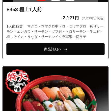
E453 極上1人前
2,121
円
(2,290円/税込)
1人前12貫
マグロ・本マグロ中トロ・づけマグロ・炙りサー
モン・エンガワ・サーモン・ツブ貝・トロサーモン・生エビ・
梅しそイカ・うなぎ・サーモンイクラ軍艦・切玉子
商品詳細へ