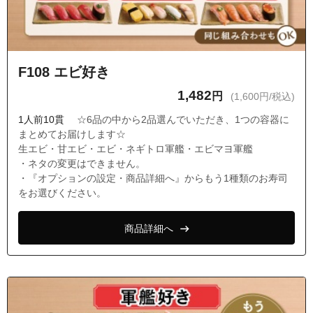
F108 エビ好き
1,482
円
(1,600円/税込)
1人前10貫
☆6品の中から2品選んでいただき、1つの容器に
まとめてお届けします☆
生エビ・甘エビ・エビ・ネギトロ軍艦・エビマヨ軍艦
・ネタの変更はできません。
・『オプションの設定・商品詳細へ』からもう1種類のお寿司
をお選びください。
商品詳細へ