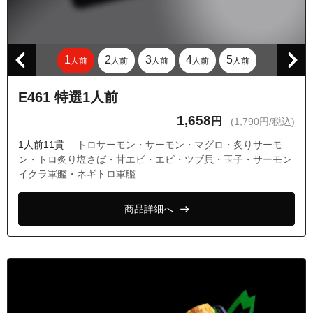
東京都品川区東五反田４丁目
東京都品川区東五反田５丁目
1
2
3
4
5
人前
人前
人前
人前
人前
E461 特選1人前
1,658
円
(1,790円/税込)
1人前11貫
トロサーモン・サーモン・マグロ・炙りサーモ
ン・トロ炙り塩さば・甘エビ・エビ・ツブ貝・玉子・サーモン
イクラ軍艦・ネギトロ軍艦
商品詳細へ