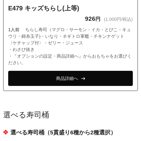
E479 キッズちらし(上等)
926
円
(1,000円/税込)
1人前
ちらし寿司（マグロ・サーモン・イカ・とびこ・キュ
ウリ・錦糸玉子)・いなり・ネギトロ軍艦・チキンナゲット
〈ケチャップ付〉・ゼリー・ジュース
・わさび抜き
・『オプションの設定・商品詳細へ』からおもちゃをお選びく
ださい。
商品詳細へ
選べる寿司桶
選べる寿司桶（5貫盛り6種から2種選択）