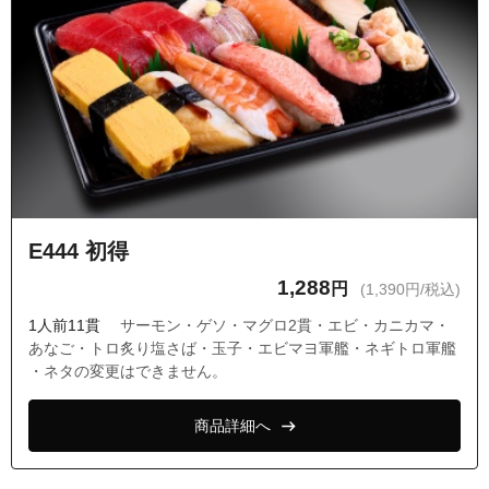
E444 初得
1,288
円
(1,390円/税込)
1人前11貫
サーモン・ゲソ・マグロ2貫・エビ・カニカマ・
あなご・トロ炙り塩さば・玉子・エビマヨ軍艦・ネギトロ軍艦
・ネタの変更はできません。
商品詳細へ