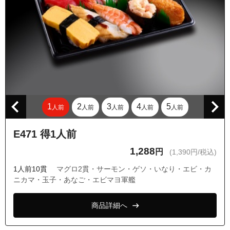
東京都品川区戸越３丁目
東京都品川区戸越４丁目
東京都品川区戸越５丁目
東京都品川区戸越６丁目
東京都品川区中延１丁目
東京都品川区中延２丁目
1
2
3
4
5
人前
人前
人前
人前
人前
東京都品川区中延３丁目
東京都品川区中延４丁目
E471 得1人前
東京都品川区西五反田４丁目
1,288
円
(1,390円/税込)
東京都品川区西五反田５丁目
1人前10貫
マグロ2貫・サーモン・ゲソ・いなり・エビ・カ
東京都品川区西五反田６丁目
ニカマ・玉子・あなご・エビマヨ軍艦
東京都品川区西五反田７丁目
商品詳細へ
東京都品川区西五反田８丁目
東京都品川区西品川２丁目