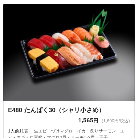
E480 たんぱく30（シャリ小さめ）
1,565
円
(1,690円/税込)
1人前11貫
生エビ・づけマグロ・イカ・炙りサーモン・エ
ビ・ネギトロ軍艦・マグロ2貫・サーモン2貫・玉子