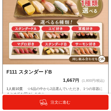
F111 スタンダードB
1,667
円
(1,800円/税込)
1人前10貫
☆6品の中から2品選んでいただき、1つの容器に
まとめてお届けします☆
玉子・ツブ貝・甘エビ・エンガワ・トロ炙り塩さば
注文に進む
・ネタの変更はできません。
・『オプションの設定・商品詳細へ』からもう1種類のお寿司