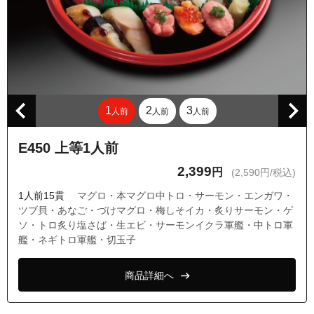
1
2
3
人前
人前
人前
E450 上等1人前
2,399
円
(2,590円/税込)
1人前15貫
マグロ・本マグロ中トロ・サーモン・エンガワ・
ツブ貝・あなご・づけマグロ・梅しそイカ・炙りサーモン・ゲ
ソ・トロ炙り塩さば・生エビ・サーモンイクラ軍艦・中トロ軍
艦・ネギトロ軍艦・切玉子
商品詳細へ