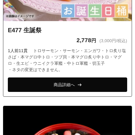
E477 生誕祭
2,778
円
(3,000円/税込)
1人前11貫
トロサーモン・サーモン・エンガワ・トロ炙り塩
さば・本マグロ中トロ・ツブ貝・本マグロ炙り中トロ・マグ
ロ・生エビ・ウニイクラ軍艦・中トロ軍艦・切玉子
・ネタの変更はできません。
商品詳細へ