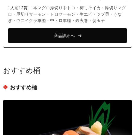
1人前12貫
本マグロ厚切り中トロ・梅しそイカ・厚切りマグ
ロ・厚切りサーモン・トロサーモン・生エビ・ツブ貝・うな
ぎ・ウニイクラ軍艦・中トロ軍艦・鉄火巻・切玉子
商品詳細へ
おすすめ桶
おすすめ桶