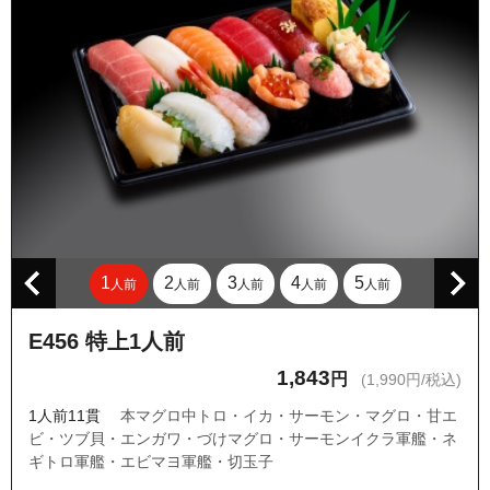
1
2
3
4
5
人前
人前
人前
人前
人前
E456 特上1人前
1,843
円
(1,990円/税込)
1人前11貫
本マグロ中トロ・イカ・サーモン・マグロ・甘エ
ビ・ツブ貝・エンガワ・づけマグロ・サーモンイクラ軍艦・ネ
ギトロ軍艦・エビマヨ軍艦・切玉子