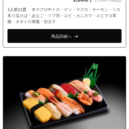
(1,690円/税込)
東京都品川区豊町２丁目
1人前11貫
本マグロ中トロ・ゲソ・マグロ・サーモン・トロ
東京都品川区豊町３丁目
炙り塩さば・あなご・ツブ貝・エビ・カニカマ・エビマヨ軍
艦・ネギトロ軍艦・切玉子
東京都品川区豊町４丁目
東京都品川区豊町５丁目
商品詳細へ
東京都品川区豊町６丁目
東京都品川区西五反田３丁目
東京都品川区西五反田１丁目
東京都品川区西五反田２丁目
東京都品川区大崎５丁目
東京都品川区上大崎３丁目
東京都品川区上大崎４丁目
東京都品川区東五反田１丁目
東京都品川区東五反田２丁目
東京都品川区東五反田３丁目