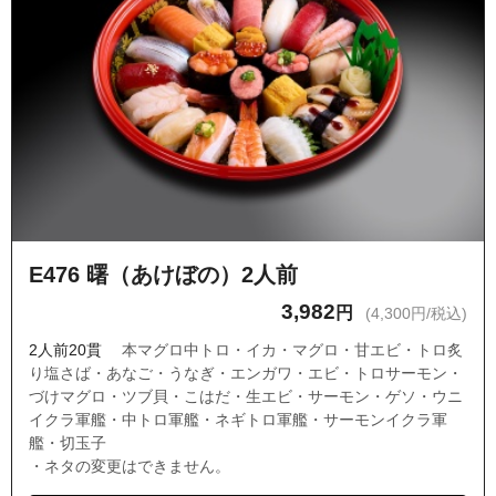
E476 曙（あけぼの）2人前
3,982
円
(4,300円/税込)
2人前20貫
本マグロ中トロ・イカ・マグロ・甘エビ・トロ炙
り塩さば・あなご・うなぎ・エンガワ・エビ・トロサーモン・
づけマグロ・ツブ貝・こはだ・生エビ・サーモン・ゲソ・ウニ
イクラ軍艦・中トロ軍艦・ネギトロ軍艦・サーモンイクラ軍
艦・切玉子
・ネタの変更はできません。