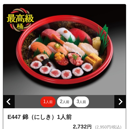
1
2
3
人前
人前
人前
E447 錦（にしき）1人前
2,732
円
(2,950円/税込)