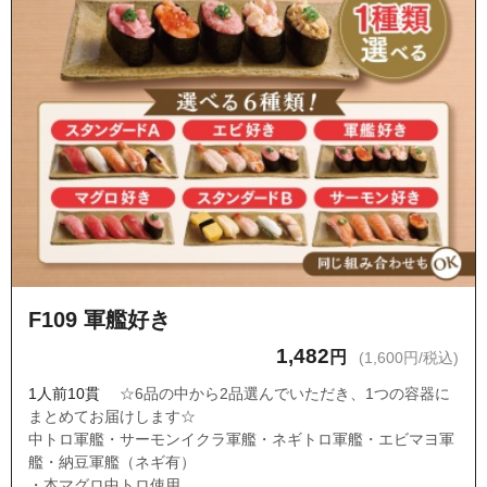
F109 軍艦好き
1,482
円
(1,600円/税込)
1人前10貫
☆6品の中から2品選んでいただき、1つの容器に
まとめてお届けします☆
中トロ軍艦・サーモンイクラ軍艦・ネギトロ軍艦・エビマヨ軍
艦・納豆軍艦（ネギ有）
・本マグロ中トロ使用。