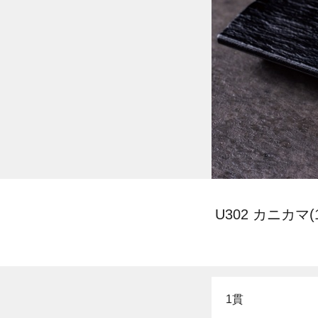
U302 カニカマ(
1貫