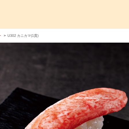
ー
U302 カニカマ(1貫)